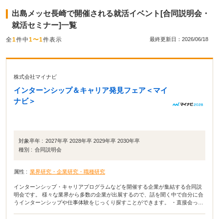
出島メッセ長崎で開催される就活イベント[合同説明会・
就活セミナー]一覧
全
1
件中
1〜1
件表示
最終更新日：2026/06/18
株式会社マイナビ
インターンシップ＆キャリア発見フェア＜マイ
ナビ＞
対象卒年 :
2027年卒 2028年卒 2029年卒 2030年卒
種別 :
合同説明会
属性 :
業界研究・企業研究・職種研究
インターンシップ・キャリアプログラムなどを開催する企業が集結する合同説
明会です。 様々な業界から多数の企業が出展するので、話を聞く中で自分に合
うインターンシップや仕事体験をじっくり探すことができます。 ・直接会って
話すことで業界や企業の理解がより深まる！ ・疑問点・不明点をその場で解決
できる！ ・周囲の学生の雰囲気が分かり意識が高まる！