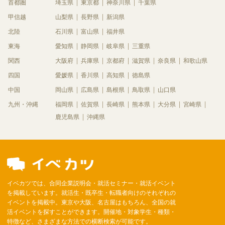
首都圏
埼玉県
東京都
神奈川県
千葉県
甲信越
山梨県
長野県
新潟県
北陸
石川県
富山県
福井県
東海
愛知県
静岡県
岐阜県
三重県
関西
大阪府
兵庫県
京都府
滋賀県
奈良県
和歌山県
四国
愛媛県
香川県
高知県
徳島県
中国
岡山県
広島県
島根県
鳥取県
山口県
九州・沖縄
福岡県
佐賀県
長崎県
熊本県
大分県
宮崎県
鹿児島県
沖縄県
イベカツでは、合同企業説明会・就活セミナー・就活イベント
を掲載しています。就活生・既卒生・転職者向けのそれぞれの
イベントを掲載中。東京や大阪、名古屋はもちろん、全国の就
活イベントを探すことができます。開催地・対象学生・種類・
特徴など、さまざまな方法での横断検索が可能です。