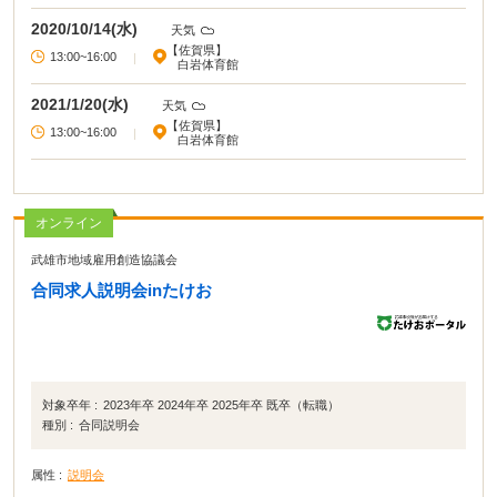
2020/10/14(水)
天気
【佐賀県】
13:00~16:00
|
白岩体育館
2021/1/20(水)
天気
【佐賀県】
13:00~16:00
|
白岩体育館
オンライン
武雄市地域雇用創造協議会
合同求人説明会inたけお
対象卒年 :
2023年卒 2024年卒 2025年卒 既卒（転職）
種別 :
合同説明会
属性 :
説明会