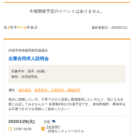
今後開催予定のイベントはありません。
全
2
件中
1〜2
件表示
最終更新日：2023/07/11
武雄市地域雇用創造協議会
企業合同求人説明会
対象卒年 :
既卒（転職）
種別 :
合同説明会
属性 :
個別相談
業界研究・企業研究・職種研究
地元に就職したい方、子育てがひと段落し職場復帰したい方など、気になる企
業とお話してみませんか？ 多業種43社が出展予定です。 参加料無料・事前申込
み不要ですのでお気軽にご参加ください！
2020/1/28(火)
天気
【佐賀県】
13:00~16:00
|
武雄センチュリーホテル