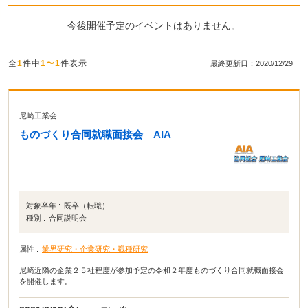
今後開催予定のイベントはありません。
全
1
件中
1〜1
件表示
最終更新日：2020/12/29
尼崎工業会
ものづくり合同就職面接会 AIA
対象卒年 :
既卒（転職）
種別 :
合同説明会
属性 :
業界研究・企業研究・職種研究
尼崎近隣の企業２５社程度が参加予定の令和２年度ものづくり合同就職面接会
を開催します。