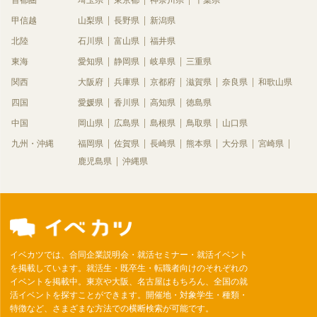
首都圏
埼玉県
東京都
神奈川県
千葉県
甲信越
山梨県
長野県
新潟県
北陸
石川県
富山県
福井県
東海
愛知県
静岡県
岐阜県
三重県
関西
大阪府
兵庫県
京都府
滋賀県
奈良県
和歌山県
四国
愛媛県
香川県
高知県
徳島県
中国
岡山県
広島県
島根県
鳥取県
山口県
九州・沖縄
福岡県
佐賀県
長崎県
熊本県
大分県
宮崎県
鹿児島県
沖縄県
イベカツでは、合同企業説明会・就活セミナー・就活イベント
を掲載しています。就活生・既卒生・転職者向けのそれぞれの
イベントを掲載中。東京や大阪、名古屋はもちろん、全国の就
活イベントを探すことができます。開催地・対象学生・種類・
特徴など、さまざまな方法での横断検索が可能です。