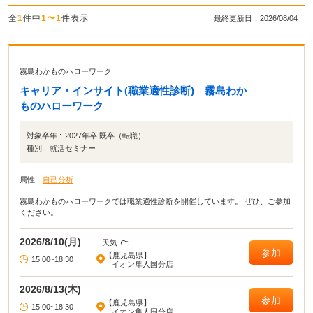
全
1
件中
1〜1
件表示
最終更新日：2026/08/04
霧島わかものハローワーク
キャリア・インサイト(職業適性診断) 霧島わか
ものハローワーク
対象卒年 :
2027年卒 既卒（転職）
種別 :
就活セミナー
属性 :
自己分析
霧島わかものハローワークでは職業適性診断を開催しています。 ぜひ、ご参加
ください。
2026/8/10(月)
天気
参加
【鹿児島県】
15:00~18:30
|
イオン隼人国分店
2026/8/13(木)
参加
【鹿児島県】
15:00~18:30
|
イオン隼人国分店