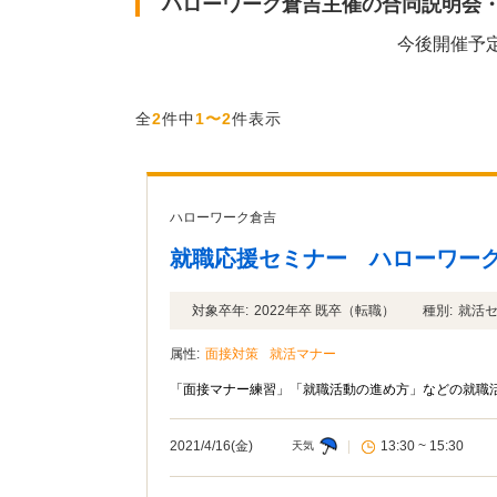
ハローワーク倉吉主催の合同説明会
今後開催予
全
2
件中
1〜2
件表示
ハローワーク倉吉
就職応援セミナー ハローワー
対象卒年:
2022年卒 既卒（転職）
種別:
就活
属性:
面接対策
就活マナー
「面接マナー練習」「就職活動の進め方」などの就職
2021/4/16(金)
|
13:30 ~ 15:30
天気