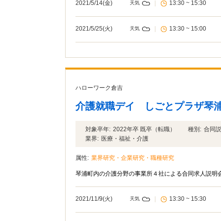
2021/5/14(金)
|
13:30 ~ 15:30
天気
2021/5/25(火)
|
13:30 ~ 15:00
天気
ハローワーク倉吉
介護就職デイ しごとプラザ琴
対象卒年:
2022年卒 既卒（転職）
種別:
合同
業界:
医療・福祉・介護
属性:
業界研究・企業研究・職種研究
琴浦町内の介護分野の事業所４社による合同求人説明
2021/11/9(火)
|
13:30 ~ 15:30
天気