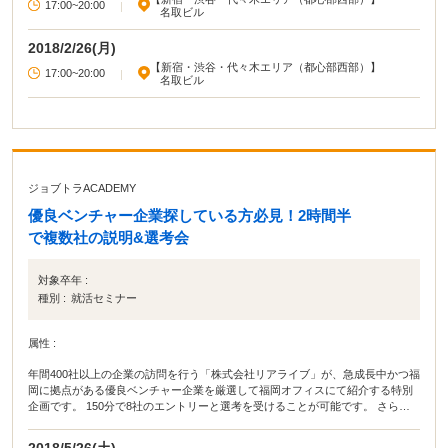
17:00~20:00
|
名取ビル
2018/2/26(月)
【新宿・渋谷・代々木エリア（都心部西部）】
17:00~20:00
|
名取ビル
ジョブトラACADEMY
優良ベンチャー企業探している方必見！2時間半
で複数社の説明&選考会
対象卒年 :
種別 :
就活セミナー
属性 :
年間400社以上の企業の訪問を行う「株式会社リアライブ」が、急成長中かつ福
岡に拠点がある優良ベンチャー企業を厳選して福岡オフィスにて紹介する特別
企画です。 150分で8社のエントリーと選考を受けることが可能です。 さら
に、当日ヒアリングをしてご自身にあったキャリア適性にマッチしている企業
もプラスして紹介させて頂きます。