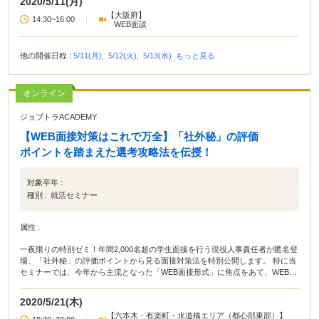
2020/5/11(月)
【大阪府】
14:30~16:00
|
WEB面談
他の開催日程 :
5/11(月),
5/12(火),
5/13(水)
もっと見る
オンライン
ジョブトラACADEMY
【WEB面接対策はこれで万全】「社外秘」の評価
ポイントを踏まえた選考攻略法を伝授！
対象卒年 :
種別 :
就活セミナー
属性 :
一夜限りの特別ゼミ！年間2,000名超の学生面接を行う現役人事責任者が匿名登
場、「社外秘」の評価ポイントから見る面接対策法を特別公開します。 特に当
セミナーでは、今年から主流となった「WEB面接形式」に焦点をあて、WEB面
接ならではの落とし穴や評価ポイント、人事責任者が見ている一発サヨナラ見
送りフラグ…etc、教科書やWEBでは言えないホンネの評価ポイントを赤裸々告
2020/5/21(木)
白します。 セミナー参加者は、1.5時間で明日から使えるWEB面接対策メソッ
【六本木・有楽町・水道橋エリア（都心部東部）】
ドを習得することができます。