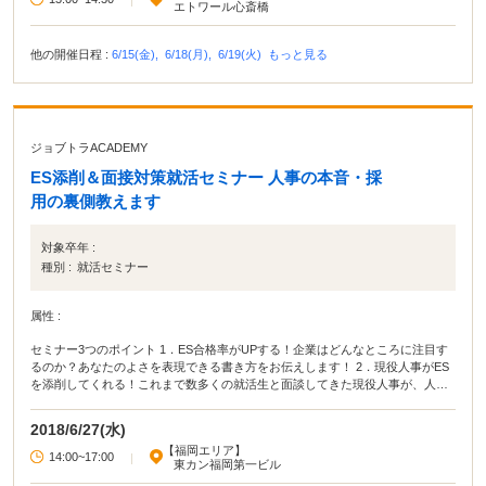
エトワール心斎橋
他の開催日程 :
6/15(金),
6/18(月),
6/19(火)
もっと見る
ジョブトラACADEMY
ES添削＆面接対策就活セミナー 人事の本音・採
用の裏側教えます
対象卒年 :
種別 :
就活セミナー
属性 :
セミナー3つのポイント 1．ES合格率がUPする！企業はどんなところに注目す
るのか？あなたのよさを表現できる書き方をお伝えします！ 2．現役人事がES
を添削してくれる！これまで数多くの就活生と面談してきた現役人事が、人事
の立場からのアドバイスします。 3．就活仲間ができる！グループワークや懇
親会もあるので、就活仲間をつくるチャンスがたくさんあります！
2018/6/27(水)
【福岡エリア】
14:00~17:00
|
東カン福岡第一ビル