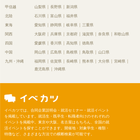
甲信越
山梨県
長野県
新潟県
北陸
石川県
富山県
福井県
東海
愛知県
静岡県
岐阜県
三重県
関西
大阪府
兵庫県
京都府
滋賀県
奈良県
和歌山県
四国
愛媛県
香川県
高知県
徳島県
中国
岡山県
広島県
島根県
鳥取県
山口県
九州・沖縄
福岡県
佐賀県
長崎県
熊本県
大分県
宮崎県
鹿児島県
沖縄県
イベカツでは、合同企業説明会・就活セミナー・就活イベント
を掲載しています。就活生・既卒生・転職者向けのそれぞれの
イベントを掲載中。東京や大阪、名古屋はもちろん、全国の就
活イベントを探すことができます。開催地・対象学生・種類・
特徴など、さまざまな方法での横断検索が可能です。