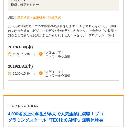
種別 :
就活セミナー
属性 :
業界研究・企業研究・職種研究
たったの2時間で日本の主要業界の説明をします！ 今まで知らなかった、興味
のなかった業界もビジネスモデルや他業界とのかかわり、社会全体での役割を
知ることで新たな発見があるかもしれません！ ■セミナープログラム ・実はこ
んなメリットが！業界研究する理由 ・これならできる！業界研究の切り口 ・日
本の主要業界の見方 ・注目のおススメ業界
2019/1/30(水)
【大阪エリア】
13:30~15:30
|
エトワール心斎橋
2019/1/31(木)
【大阪エリア】
13:30~15:30
|
エトワール心斎橋
ジョブトラACADEMY
4,000名以上の学生が学んで人気企業に就職！プロ
グラミングスクール『TECH::CAMP』無料体験会