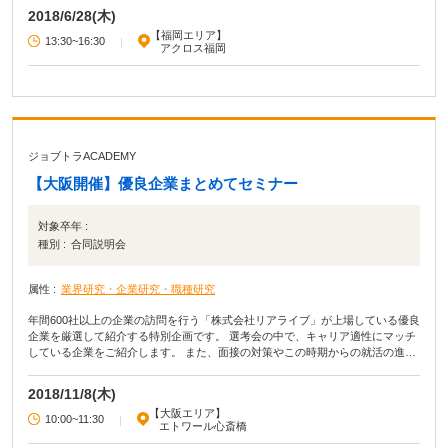
2018/6/28(木)
【福岡エリア】
13:30~16:30
|
アクロス福岡
ジョブトラACADEMY
【大阪開催】優良企業まとめてセミナー
対象卒年 :
種別 :
合同説明会
属性 :
業界研究・企業研究・職種研究
年間600社以上の企業の訪問を行う「株式会社リアライブ」が上場している優良
企業を厳選して紹介する特別企画です。 選考会の中で、キャリア適性にマッチ
している企業をご紹介します。 また、面接の対策やこの時期からの就活の進め
方などのアドバイス等もございます。 「最短5日で内定がでる？」 これだけ聞
くと魅力に思う方も、逆に怪しいと思う方もいるかもしれません。 私たちは企
2018/11/8(木)
業の人事担当者とお打合せを重ね、独自の選考フローを組むことができている
【大阪エリア】
から可能になります。 詳細は当日きちんとご説明させていただきます！
10:00~11:30
|
エトワール心斎橋