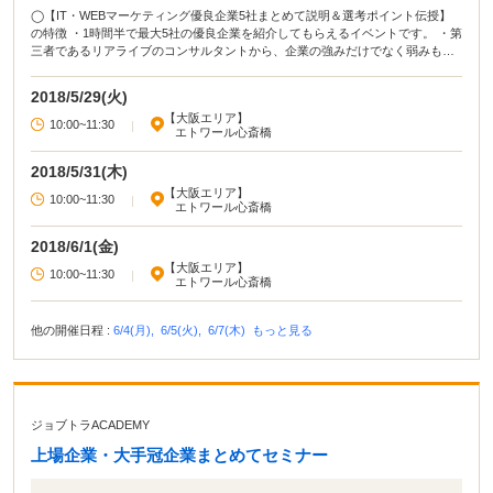
◯【IT・WEBマーケティング優良企業5社まとめて説明＆選考ポイント伝授】
の特徴 ・1時間半で最大5社の優良企業を紹介してもらえるイベントです。 ・第
三者であるリアライブのコンサルタントから、企業の強みだけでなく弱みも教
えてもらえるので、じっくりと行きたい企業を吟味することができます。 ・キ
ャリアアドバイザーに対して、就活に関する相談をすることもできます。 ◯イ
2018/5/29(火)
ベカツ編集部review 「IT・WEB業界で働きたいけど志望企業が決まっていな
【大阪エリア】
い」「成長できる環境で仕事がしたい」という人におすすめのイベントです。
10:00~11:30
|
エトワール心斎橋
短時間にも関わらず、仕事内容や魅力など多くの情報を収集することができま
す。アドバイザーへ相談して、自分の就活の軸を確立させてから行きたい企業
2018/5/31(木)
を決めるのも良いでしょう。ぜひ参加してみてください！
【大阪エリア】
10:00~11:30
|
エトワール心斎橋
2018/6/1(金)
【大阪エリア】
10:00~11:30
|
エトワール心斎橋
他の開催日程 :
6/4(月),
6/5(火),
6/7(木)
もっと見る
ジョブトラACADEMY
上場企業・大手冠企業まとめてセミナー