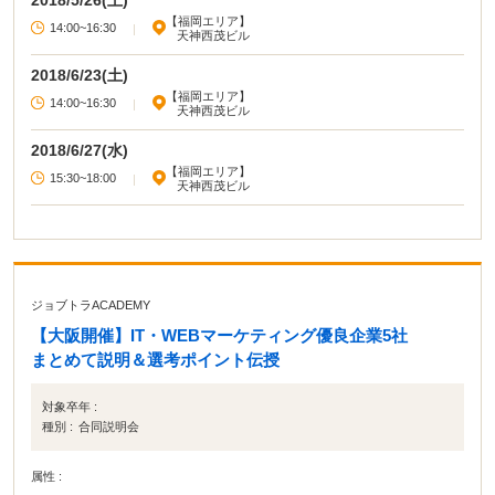
2018/5/26(土)
【福岡エリア】
14:00~16:30
|
天神西茂ビル
2018/6/23(土)
【福岡エリア】
14:00~16:30
|
天神西茂ビル
2018/6/27(水)
【福岡エリア】
15:30~18:00
|
天神西茂ビル
ジョブトラACADEMY
【大阪開催】IT・WEBマーケティング優良企業5社
まとめて説明＆選考ポイント伝授
対象卒年 :
種別 :
合同説明会
属性 :