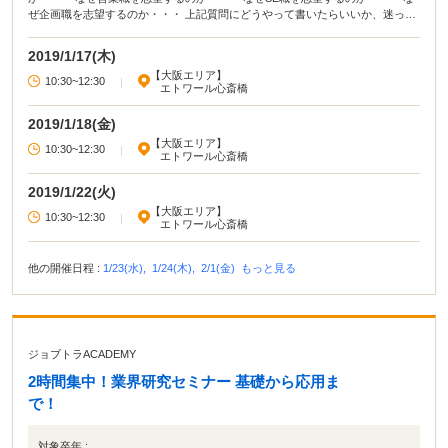
ぜ企画職を志望するのか・・・ 上記質問にどうやって書いたらいいか、迷って
いませんか？ そこで、Rebeは、少しでも皆さんのエントリーシート通過率が上
がるように「エントリーシート攻略セミナー」を開催することにしました。
2019/1/17(木)
【大阪エリア】
10:30~12:30
|
エトワール心斎橋
2019/1/18(金)
【大阪エリア】
10:30~12:30
|
エトワール心斎橋
2019/1/22(火)
【大阪エリア】
10:30~12:30
|
エトワール心斎橋
他の開催日程 :
1/23(水),
1/24(木),
2/1(金)
もっと見る
ジョブトラACADEMY
2時間集中！業界研究セミナー 基礎から応用ま
で！
対象卒年 :