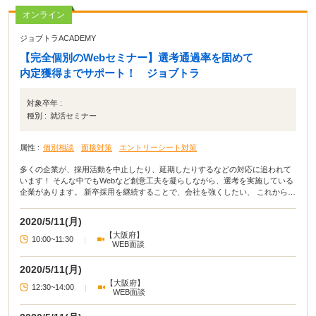
オンライン
ジョブトラACADEMY
【完全個別のWebセミナー】選考通過率を固めて
内定獲得までサポート！ ジョブトラ
対象卒年 :
種別 :
就活セミナー
属性 :
個別相談
面接対策
エントリーシート対策
多くの企業が、採用活動を中止したり、延期したりするなどの対応に追われて
います！ そんな中でもWebなど創意工夫を凝らしながら、選考を実施している
企業があります。 新卒採用を継続することで、会社を強くしたい、 これからも
価値を提供し続けたいという思いのある企業ばかりです！ ただ皆さんの目に触
れるところでのサービスがなかったり、 見たこと使ったことがあるけど、会社
2020/5/11(月)
自体は知らなかったり、、、。 そんな今受けるべき優良企業をご紹介します！
【大阪府】
また完全個別の選考対策も実施します。 Webならではの悩み、選考を受ける中
10:00~11:30
|
WEB面談
での悩みを解消しながら、 一緒に就職活動を進めて行きましょう。
2020/5/11(月)
【大阪府】
12:30~14:00
|
WEB面談