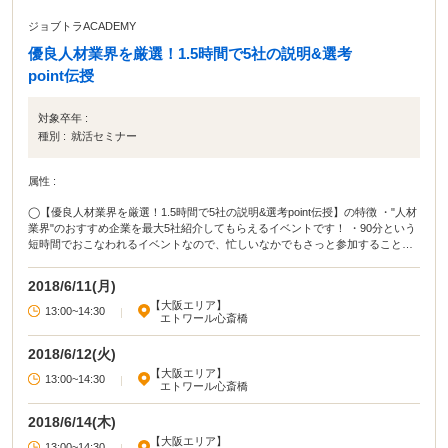
ジョブトラACADEMY
優良人材業界を厳選！1.5時間で5社の説明&選考
point伝授
対象卒年 :
種別 :
就活セミナー
属性 :
◯【優良人材業界を厳選！1.5時間で5社の説明&選考point伝授】の特徴 ・"人材
業界"のおすすめ企業を最大5社紹介してもらえるイベントです！ ・90分という
短時間でおこなわれるイベントなので、忙しいなかでもさっと参加することが
できます。 ・企業を紹介してくれるのは、年間2万人以上の就活支援をおこな
っている株式会社リアライブ！ ◯イベカツ編集部review 取引実績企業数が
2018/6/11(月)
1100社以上ある企業や、創業以来黒字・無借金経営継続中の企業を紹介しても
【大阪エリア】
らえるのが、このイベントの強みです！このイベントに参加すれば、あなたの
13:00~14:30
|
エトワール心斎橋
将来を決める企業に出会えるかもしれません。企業研究などの選考対策をおこ
なえるうえに、選考通過のポイントも教えてもらえるため、他の人より就活が
2018/6/12(火)
有利に進む可能性大！
【大阪エリア】
13:00~14:30
|
エトワール心斎橋
2018/6/14(木)
【大阪エリア】
13:00~14:30
|