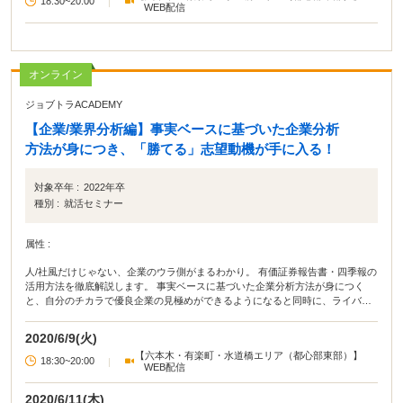
18:30~20:00
|
WEB配信
オンライン
ジョブトラACADEMY
【企業/業界分析編】事実ベースに基づいた企業分析
方法が身につき、「勝てる」志望動機が手に入る！
対象卒年 :
2022年卒
種別 :
就活セミナー
属性 :
人/社風だけじゃない、企業のウラ側がまるわかり。 有価証券報告書・四季報の
活用方法を徹底解説します。 事実ベースに基づいた企業分析方法が身につく
と、自分のチカラで優良企業の見極めができるようになると同時に、ライバル
と大きく差別化した「勝てる」ES／志望動機が書けるようになります。 今回の
セミナー1.5時間では、明日から実践できる企業分析方法＆志望動機の改善方法
2020/6/9(火)
を伝授します。
【六本木・有楽町・水道橋エリア（都心部東部）】
18:30~20:00
|
WEB配信
2020/6/11(木)