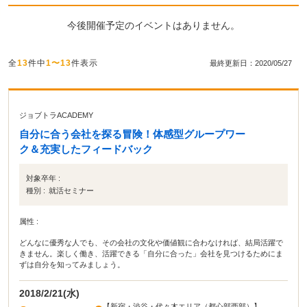
今後開催予定のイベントはありません。
全
13
件中
1〜13
件表示
最終更新日：2020/05/27
ジョブトラACADEMY
自分に合う会社を探る冒険！体感型グループワー
ク＆充実したフィードバック
対象卒年 :
種別 :
就活セミナー
属性 :
どんなに優秀な人でも、その会社の文化や価値観に合わなければ、結局活躍で
きません。楽しく働き、活躍できる「自分に合った」会社を見つけるためにま
ずは自分を知ってみましょう。
2018/2/21(水)
【新宿・渋谷・代々木エリア（都心部西部）】