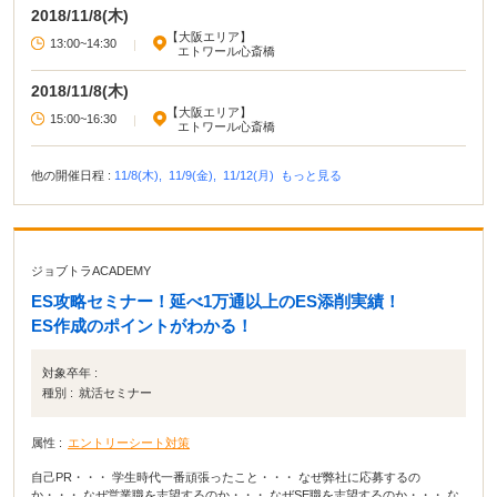
2018/11/8(木)
【大阪エリア】
13:00~14:30
|
エトワール心斎橋
2018/11/8(木)
【大阪エリア】
15:00~16:30
|
エトワール心斎橋
他の開催日程 :
11/8(木),
11/9(金),
11/12(月)
もっと見る
ジョブトラACADEMY
ES攻略セミナー！延べ1万通以上のES添削実績！
ES作成のポイントがわかる！
対象卒年 :
種別 :
就活セミナー
属性 :
エントリーシート対策
自己PR・・・ 学生時代一番頑張ったこと・・・ なぜ弊社に応募するの
か・・・ なぜ営業職を志望するのか・・・ なぜSE職を志望するのか・・・ な