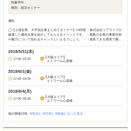
対象卒年 :
種別 :
就活セミナー
属性 :
◯【上場企業、大手冠企業まとめてセミナー】の特徴 ・株式会社リアライブが
厳選した優良企業を紹介してもらえるイベントです。 ・複数の企業の事業内容
や魅力について知れるチャンスといえるでしょう。 ・「成長できる環境で働き
たい」「活躍できる仕事がしたい」という人におすすめ！ ◯イベカツ編集部
review 世界トップクラス企業の子会社や海外に拠点を持つ企業など、さまざま
2018/5/31(木)
な優良企業について知ることができます。まだ行きたい企業が決まっていない
【大阪エリア】
人だけでなく、もっと他の企業も知りたいという方にもおすすめです！面接や
17:00~18:30
|
エトワール心斎橋
就活の進め方に関するアドバイスももらえるため、スケジュールに余裕がある
方はぜひ参加してみてください！
2018/6/1(金)
【大阪エリア】
17:00~18:30
|
エトワール心斎橋
2018/6/4(月)
【大阪エリア】
17:00~18:30
|
エトワール心斎橋
他の開催日程 :
6/5(火),
6/7(木),
6/8(金)
もっと見る