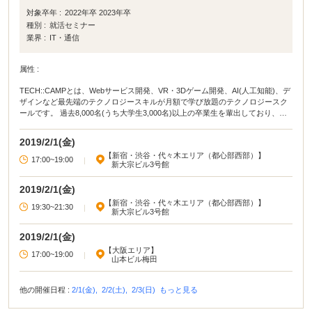
対象卒年 :
2022年卒 2023年卒
種別 :
就活セミナー
業界 :
IT・通信
属性 :
TECH::CAMPとは、Webサービス開発、VR・3Dゲーム開発、AI(人工知能)、デ
ザインなど最先端のテクノロジースキルが月額で学び放題のテクノロジースク
ールです。 過去8,000名(うち大学生3,000名)以上の卒業生を輩出しており、国
内最大級の実績を誇り、業界最大手の人気スクールとなっています。 そんな
「TECH::CAMP」無料体験会で、の就職に役立つプログラミングをマスターし
2019/2/1(金)
ませんか？ 以下では、時間のある学生こそプログラミングを学ぶべき3つの理
【新宿・渋谷・代々木エリア（都心部西部）】
由を紹介します。 ①短期集中で一気に学べる 学生のうちは社会人と比べて時間
17:00~19:00
|
新大宗ビル3号館
に余裕があり、確実に学び切ることができます。過去、多くの学生が 未経験か
ら1ヶ月でWebサービスをリリース してきました。プログラミングは短期集中
2019/2/1(金)
で学習することで、飛躍的にスキルを伸ばすことができます。 ②就職活動の武
器にすることができる IT企業でなくとも、書類審査でプログラミングスキルの
【新宿・渋谷・代々木エリア（都心部西部）】
19:30~21:30
|
新大宗ビル3号館
有無が問われる時代です。プログラミングを身につけると 他の学生と大きく差
をつけ、就職活動を優位に進めることができます。 就職できる企業が変わる可
能性も大いにあります。 過去4,000人のTECH::CAMPを卒業した大学生も名だ
2019/2/1(金)
たる企業への就職が決定しています。 ③最新のテクノロジーへの理解が深まる
【大阪エリア】
17:00~19:00
|
人工知能やブロックチェーンといったテクノロジーをニュースで聞かない日は
山本ビル梅田
ありません。プログラミングの基礎知識があれば、 最先端のテクノロジーにも
精通した人材になることができます。 就活で企業を選ぶ際の視野も大きく広が
他の開催日程 :
2/1(金),
2/2(土),
2/3(日)
もっと見る
ります。