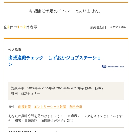
今後開催予定のイベントはありません。
全
2
件中
1〜2
件表示
最終更新日：2026/08/04
牧之原市
出張適職チェック しずおかジョブステーショ
ン
対象卒年 :
2024年卒 2025年卒 2026年卒 2027年卒 既卒（転職）
種別 :
就活セミナー
属性 :
面接対策
エントリーシート対策
自己分析
あなたの興味分野を見つけましょう！！ ※適職チェックをメインとしています
が、相談・書類添削・面接練習だけでもOK！