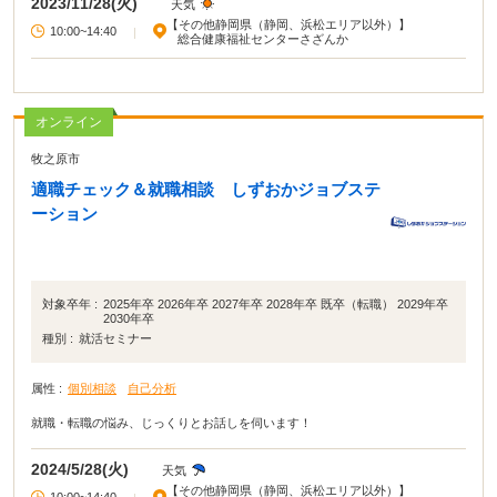
2023/11/28(火)
天気
【その他静岡県（静岡、浜松エリア以外）】
10:00~14:40
|
総合健康福祉センターさざんか
オンライン
牧之原市
適職チェック＆就職相談 しずおかジョブステ
ーション
対象卒年 :
2025年卒 2026年卒 2027年卒 2028年卒 既卒（転職） 2029年卒
2030年卒
種別 :
就活セミナー
属性 :
個別相談
自己分析
就職・転職の悩み、じっくりとお話しを伺います！
2024/5/28(火)
天気
【その他静岡県（静岡、浜松エリア以外）】
10:00~14:40