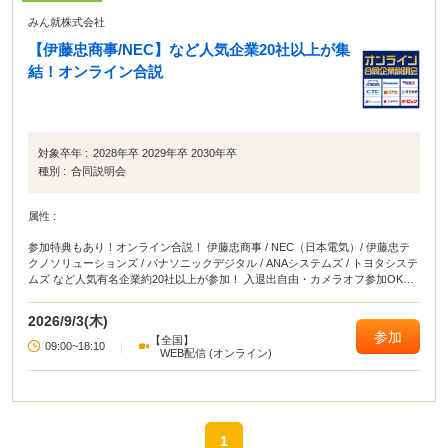
みん就株式会社
【伊藤忠商事/NEC】など人気企業20社以上が集
結！オンライン合説
対象卒年 :
2028年卒 2029年卒 2030年卒
種別 :
合同説明会
属性 :
参加特典もあり！オンライン合説！ 伊藤忠商事 / NEC（日本電気）/ 伊藤忠テ
クノソリューションズ / パナソニックデジタル / ANAシステムズ / トヨタシステ
ムズ など人気有名企業約20社以上が参加！ 入退出自由・カメラオフ参加OKな
ので、YouTube感覚で気軽に参加できるのも魅力です。 ・5社視聴&アンケート
回答でAmazonギフト500円分プレゼント・チャットで企業に質問できる 自宅か
2026/9/3(木)
ら！移動中に！バイトや授業のスキマ時間に参加するだけで、周りと差がつく
参加
【全国】
就活イベントです！
09:00~18:10
|
WEB配信 (オンライン)
1