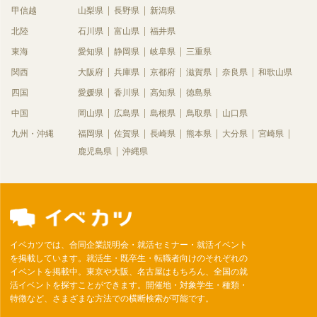
甲信越
山梨県
長野県
新潟県
北陸
石川県
富山県
福井県
東海
愛知県
静岡県
岐阜県
三重県
関西
大阪府
兵庫県
京都府
滋賀県
奈良県
和歌山県
四国
愛媛県
香川県
高知県
徳島県
中国
岡山県
広島県
島根県
鳥取県
山口県
九州・沖縄
福岡県
佐賀県
長崎県
熊本県
大分県
宮崎県
鹿児島県
沖縄県
イベカツでは、合同企業説明会・就活セミナー・就活イベント
を掲載しています。就活生・既卒生・転職者向けのそれぞれの
イベントを掲載中。東京や大阪、名古屋はもちろん、全国の就
活イベントを探すことができます。開催地・対象学生・種類・
特徴など、さまざまな方法での横断検索が可能です。