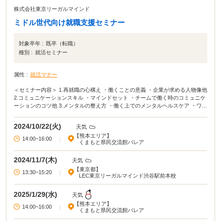
株式会社東京リーガルマインド
ミドル世代向け就職支援セミナー
対象卒年 :
既卒（転職）
種別 :
就活セミナー
属性 :
就活マナー
＜セミナー内容＞ 1.再就職の心構え ・働くことの意義 ・企業が求める人物像他
2.コミュニケーションスキル ・マインドセット ・チームで働く時のコミュニケ
ーションのコツ他 3.メンタルの整え方 ・働く上でのメンタルヘルスケア ・ワー
クライフバランスの実現方法他
2024/10/22(火)
天気
【熊本エリア】
14:00~16:00
|
くまもと県民交流館パレア
2024/11/7(木)
天気
【東京都】
13:30~15:20
|
LEC東京リーガルマインド渋谷駅前本校
2025/1/29(水)
天気
【熊本エリア】
14:00~16:00
|
くまもと県民交流館パレア