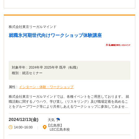
株式会社東京リーガルマインド
就職氷河期世代向けワークショップ体験講座
対象卒年 :
2024年卒 2025年卒 既卒（転職）
種別 :
就活セミナー
属性 :
インターン・体験・ワークショップ
株式会社東京リーガルマインドでは、各種イベントをご用意しております。 就
職活動に関するノウハウ、学び直し（リスキリング）及び職場定着を高めるこ
とをグループワーク等により共有しあえるワークショップに参加してみません
か。お気軽にご参加ください。 ※主な対象者は35歳から56歳未満の方ですが、
その年齢以外の方もご参加いただけます。
2024/12/13(金)
天気
【広島県】
14:00~16:00
|
LEC広島本校