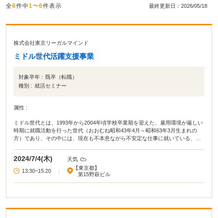
全
6
件中
1〜6
件表示
最終更新日：2026/05/18
株式会社東京リーガルマインド
ミドル世代活躍支援事業
対象卒年 :
既卒（転職）
種別 :
就活セミナー
属性 :
ミドル世代とは、1993年から2004年頃学校卒業期を迎えた、雇用環境が厳しい
時期に就職活動を行った世代（おおむね昭和43年4月～昭和63年3月生まれの
方）であり、その中には、現在も不本意ながら不安定な仕事に就いている、無
業の状態にあるなど、様々な課題に直面している方々がいます。 本事業では、
ミドル世代の方々の活躍の場を広げていくために、ミドル世代の方、事業主の
2024/7/4(木)
天気
皆様、それぞれをサポートするような各種イベントを実施いたします。 お気軽
【東京都】
にご参加ください。
13:30~15:20
|
第15野萩ビル