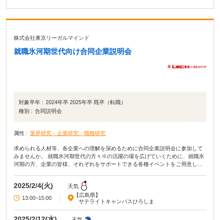
株式会社東京リーガルマインド
就職氷河期世代向け合同企業説明会
対象卒年 :
2024年卒 2025年卒 既卒（転職）
種別 :
合同説明会
属性 :
業界研究・企業研究・職種研究
求められる人材等、各企業への理解を深めるために合同企業説明会に参加して
みませんか。 就職氷河期世代の方々※の活躍の場を広げていくために、就職氷
河期の方、企業の皆様、それぞれをサポートできる各種イベントをご用意して
おります。お気軽にご参加ください。 ※主な対象者は35歳から56歳未満の方で
すが、その年齢以外の方もご参加いただけます。
2025/2/4(火)
天気
【広島県】
13:00~15:00
|
サテライトキャンパスひろしま
2025/2/12(水)
天気