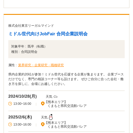
株式会社東京リーガルマインド
ミドル世代向けJobFair 合同企業説明会
対象卒年 :
既卒（転職）
種別 :
合同説明会
属性 :
業界研究・企業研究・職種研究
県内企業約20社が参加！ミドル世代を応援する企業が集まります。 企業ブース
だけでなく、専門の相談コーナー等も設けます。 ぜひご自分に合った会社・働
き方を探しに、会場にお越しください。
2024/10/28(月)
天気
【熊本エリア】
13:00~16:00
|
くまもと県民交流館パレア
2025/2/6(木)
天気
【熊本エリア】
13:00~16:00
|
くまもと県民交流館パレア