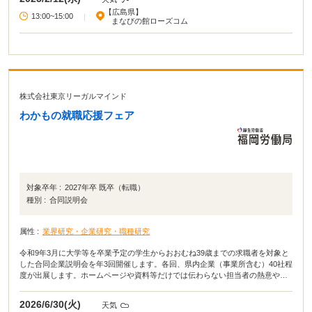
【広島県】
13:00~15:00
|
まなびの館ローズコム
株式会社東京リーガルマインド
わかもの就職応援フェア
対象卒年 :
2027年卒 既卒（転職）
種別 :
合同説明会
属性 :
業界研究・企業研究・職種研究
令和9年3月に大学等を卒業予定の学生からおおむね39歳までの求職者を対象と
した合同企業説明会を年3回開催します。各回、県内企業（事業所含む）40社程
度が出展します。ホームページや資料等だけでは伝わらない担当者の熱意や、
職場環境のイメージ、魅力を直接会場で感じてみませんか？
2026/6/30(火)
天気