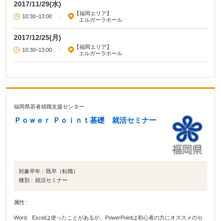
2017/11/29(水)
【福岡エリア】
10:30~13:00
|
エルガーラホール
2017/12/25(月)
【福岡エリア】
10:30~13:00
|
エルガーラホール
福岡県若者就職支援センター
Ｐｏｗｅｒ Ｐｏｉｎｔ基礎 就活セミナー
対象卒年 :
既卒（転職）
種別 :
就活セミナー
属性 :
Word、Excelは使ったことがあるが、PowerPointは初心者の方にオススメのセ