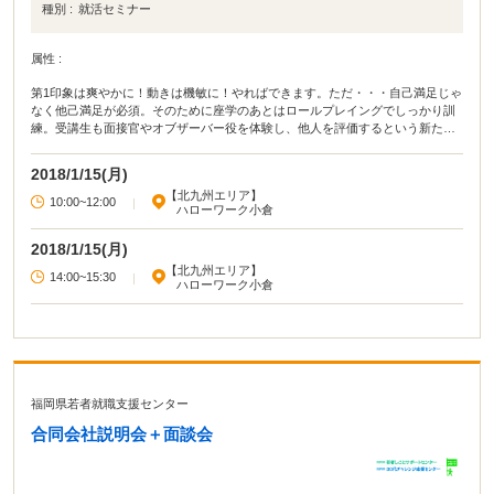
種別 :
就活セミナー
属性 :
第1印象は爽やかに！動きは機敏に！やればできます。ただ・・・自己満足じゃ
なく他己満足が必須。そのために座学のあとはロールプレイングでしっかり訓
練。受講生も面接官やオブザーバー役を体験し、他人を評価するという新たな
体験をします。第3者の目から自分が見えてきそう・・・！
2018/1/15(月)
【北九州エリア】
10:00~12:00
|
ハローワーク小倉
2018/1/15(月)
【北九州エリア】
14:00~15:30
|
ハローワーク小倉
福岡県若者就職支援センター
合同会社説明会＋面談会