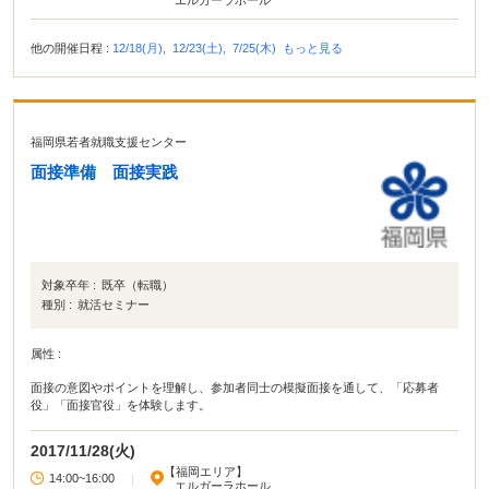
エルガーラホール
他の開催日程 :
12/18(月),
12/23(土),
7/25(木)
もっと見る
福岡県若者就職支援センター
面接準備 面接実践
対象卒年 :
既卒（転職）
種別 :
就活セミナー
属性 :
面接の意図やポイントを理解し、参加者同士の模擬面接を通して、「応募者
役」「面接官役」を体験します。
2017/11/28(火)
【福岡エリア】
14:00~16:00
|
エルガーラホール