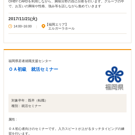
OHBY CARDを利用しながら、興味分野の自己分析を行います。グループの中
で、お互いの興味や性格、強み等を話しながら進めていきます
2017/11/21(火)
【福岡エリア】
14:00~16:00
|
エルガーラホール
福岡県若者就職支援センター
ＯＡ初級 就活セミナー
対象卒年 :
既卒（転職）
種別 :
就活セミナー
属性 :
ＯＡ初心者向けのセミナーです。入力スピートが上がるタッチタイピングの練
習を行います。