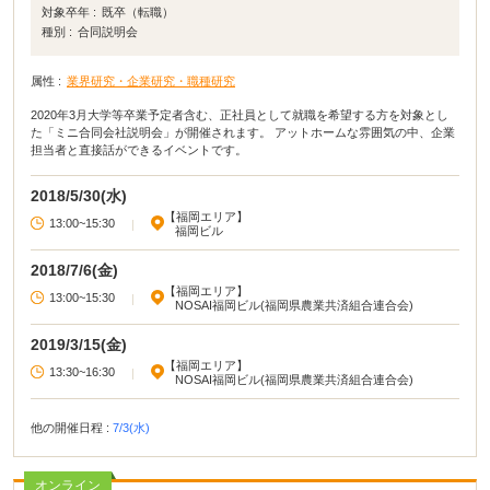
対象卒年 :
既卒（転職）
種別 :
合同説明会
属性 :
業界研究・企業研究・職種研究
2020年3月大学等卒業予定者含む、正社員として就職を希望する方を対象とし
た「ミニ合同会社説明会」が開催されます。 アットホームな雰囲気の中、企業
担当者と直接話ができるイベントです。
2018/5/30(水)
【福岡エリア】
13:00~15:30
|
福岡ビル
2018/7/6(金)
【福岡エリア】
13:00~15:30
|
NOSAI福岡ビル(福岡県農業共済組合連合会)
2019/3/15(金)
【福岡エリア】
13:30~16:30
|
NOSAI福岡ビル(福岡県農業共済組合連合会)
他の開催日程 :
7/3(水)
オンライン