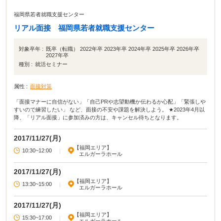
福岡県若者就職支援センター
リアル面接 福岡県若者就職支援センター
対象卒年 :
既卒（転職） 2022年卒 2023年卒 2024年卒 2025年卒 2026年卒
2027年卒
種別 :
就活セミナー
属性 :
面接対策
「面接マナーに自信がない」「自己PRや志望動機か伝わるか心配」「緊張しや
すいので練習したい」 など、面接の不安や課題を解決しよう。 ★2023年4月以
降、「リアル面接」に参加済みの方は、キャンセル待ちとなります。
2017/11/27(月)
【福岡エリア】
10:30~12:00
|
エルガーラホール
2017/11/27(月)
【福岡エリア】
13:30~15:00
|
エルガーラホール
2017/11/27(月)
【福岡エリア】
15:30~17:00
|