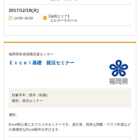
2017/12/19(火)
【福岡エリア】
14:00~16:00
|
エルガーラホール
福岡県若者就職支援センター
Ｅｘｃｅｌ基礎 就活セミナー
対象卒年 :
既卒（転職）
種別 :
就活セミナー
属性 :
Excel初心者にオススメのセミナーです。表計算、簡単な関数・グラフ作成など
の基礎的なExcel操作を学びます。