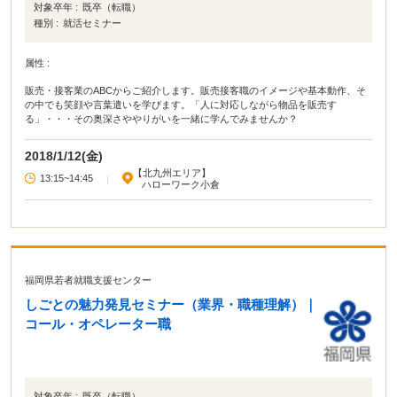
対象卒年 :
既卒（転職）
種別 :
就活セミナー
属性 :
販売・接客業のABCからご紹介します。販売接客職のイメージや基本動作、そ
の中でも笑顔や言葉遣いを学びます。「人に対応しながら物品を販売す
る」・・・その奥深さややりがいを一緒に学んでみませんか？
2018/1/12(金)
【北九州エリア】
13:15~14:45
|
ハローワーク小倉
福岡県若者就職支援センター
しごとの魅力発見セミナー（業界・職種理解）｜
コール・オペレーター職
対象卒年 :
既卒（転職）