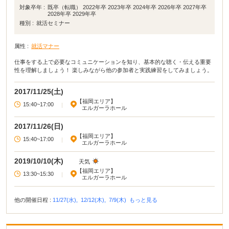
対象卒年 :
既卒（転職） 2022年卒 2023年卒 2024年卒 2026年卒 2027年卒
2028年卒 2029年卒
種別 :
就活セミナー
属性 :
就活マナー
仕事をする上で必要なコミュニケーションを知り、基本的な聴く・伝える重要
性を理解しましょう！ 楽しみながら他の参加者と実践練習をしてみましょう。
2017/11/25(土)
【福岡エリア】
15:40~17:00
|
エルガーラホール
2017/11/26(日)
【福岡エリア】
15:40~17:00
|
エルガーラホール
2019/10/10(木)
天気
【福岡エリア】
13:30~15:30
|
エルガーラホール
他の開催日程 :
11/27(水),
12/12(木),
7/9(木)
もっと見る