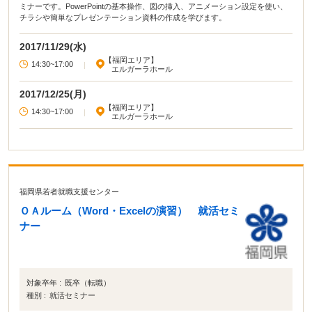
ミナーです。PowerPointの基本操作、図の挿入、アニメーション設定を使い、
チラシや簡単なプレゼンテーション資料の作成を学びます。
2017/11/29(水)
【福岡エリア】
14:30~17:00
|
エルガーラホール
2017/12/25(月)
【福岡エリア】
14:30~17:00
|
エルガーラホール
福岡県若者就職支援センター
ＯＡルーム（Word・Excelの演習） 就活セミ
ナー
対象卒年 :
既卒（転職）
種別 :
就活セミナー