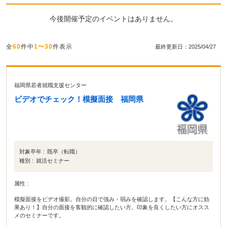
今後開催予定のイベントはありません。
全
60
件中
1〜30
件表示
最終更新日：2025/04/27
福岡県若者就職支援センター
ビデオでチェック！模擬面接 福岡県
対象卒年 :
既卒（転職）
種別 :
就活セミナー
属性 :
模擬面接をビデオ撮影。自分の目で強み・弱みを確認します。【こんな方に効
果あり！】自分の面接を客観的に確認したい方。印象を良くしたい方にオスス
メのセミナーです。