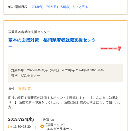
他の開催日程 :
12/13(金),
7/13(月),
8/5(水)
もっと見る
福岡県若者就職支援センター
基本の面接対策 福岡県若者就職支援センタ
ー
対象卒年 :
2022年卒 既卒（転職） 2023年卒 2024年卒 2025年卒
種別 :
就活セミナー
属性 :
面接対策
面接の意図や面接官が評価するポイントを理解します。 【こんな方に効果あ
り！】 面接で第一印象をよくしたい、面接に臨む際の心構えについて知りたい
方。
2019/7/24(水)
天気
【福岡エリア】
13:30~15:30
|
エルガーラホール