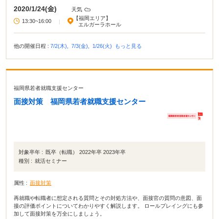
2020/1/24(金)
天気
【福岡エリア】
13:30~16:00
|
エルガーラホール
他の開催日程 :
7/2(木),
7/3(金),
1/26(火)
もっと見る
福岡県若者就職支援センター
面接対策 福岡県若者就職支援センター
対象卒年 :
既卒（転職） 2022年卒 2023年卒
種別 :
就活セミナー
属性 :
面接対策
再就職や転職者に想定される質問とその対処方法や、面接官の質問の意図、面
接の評価ポイントについてわかりやすく解説します。 ロールプレイングにも参
加して面接対策を万全にしましょう。