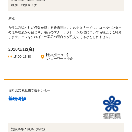
種別 :
就活セミナー
属性 :
九州は通販本社が多数在籍する通販王国。このセミナーでは、コールセンター
の仕事理解から始まり、電話のマナー、クレーム処理についても幅広くご紹介
します。コツを知ればこの業界の面白さが見えてくるかもしれません。
2018/1/12(金)
【北九州エリア】
15:00~16:30
|
ハローワーク小倉
福岡県若者就職支援センター
基礎研修
対象卒年 :
既卒（転職）