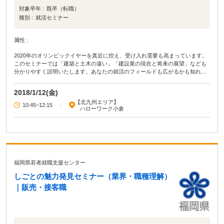
対象卒年 :
既卒（転職）
種別 :
就活セミナー
属性 :
2020年のオリンピックイヤーを真近に控え、受け入れ需要も高まっています。
このセミナーでは「建築と土木の違い」「建設業の現在と将来の展望」なども
分かりやすく説明いたします。あなたの就活のフィールドも広がるかも知れま
せん。
2018/1/12(金)
【北九州エリア】
10:45~12:15
|
ハローワーク小倉
福岡県若者就職支援センター
しごとの魅力発見セミナー（業界・職種理解）
｜販売・接客職