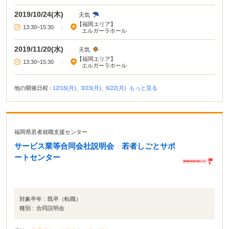
2019/10/24(木)
天気
【福岡エリア】
13:30~15:30
|
エルガーラホール
2019/11/20(水)
天気
【福岡エリア】
13:30~15:30
|
エルガーラホール
他の開催日程 :
12/16(月),
3/23(月),
6/22(月)
もっと見る
福岡県若者就職支援センター
サービス業等合同会社説明会 若者しごとサポ
ートセンター
対象卒年 :
既卒（転職）
種別 :
合同説明会