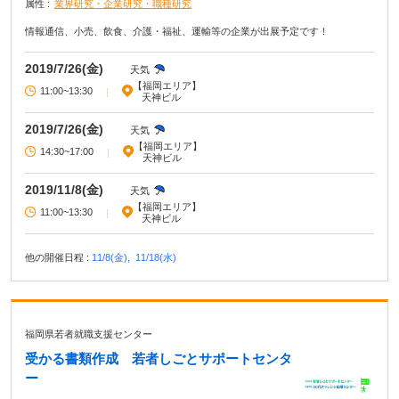
属性 :
業界研究・企業研究・職種研究
情報通信、小売、飲食、介護・福祉、運輸等の企業が出展予定です！
2019/7/26(金)
天気
【福岡エリア】
11:00~13:30
|
天神ビル
2019/7/26(金)
天気
【福岡エリア】
14:30~17:00
|
天神ビル
2019/11/8(金)
天気
【福岡エリア】
11:00~13:30
|
天神ビル
他の開催日程 :
11/8(金),
11/18(水)
福岡県若者就職支援センター
受かる書類作成 若者しごとサポートセンタ
ー