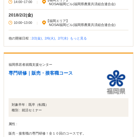
【福岡エリア】
14:00~17:00
|
NOSAI福岡ビル(福岡県農業共済組合連合会)
2018/2/2(金)
【福岡エリア】
10:00~13:00
|
NOSAI福岡ビル(福岡県農業共済組合連合会)
他の開催日程 :
2/2(金),
2/6(火),
2/7(水)
もっと見る
福岡県若者就職支援センター
専門研修｜販売・接客職コース
対象卒年 :
既卒（転職）
種別 :
就活セミナー
属性 :
販売・接客職の専門研修！全１０回のコースです。