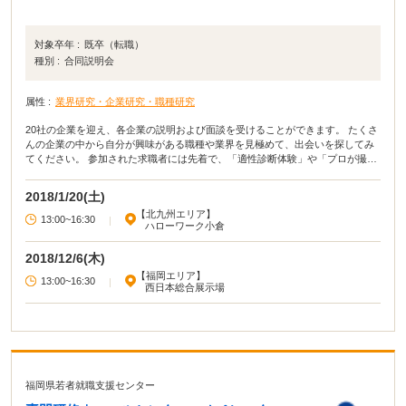
対象卒年 :
既卒（転職）
種別 :
合同説明会
属性 :
業界研究・企業研究・職種研究
20社の企業を迎え、各企業の説明および面談を受けることができます。 たくさ
んの企業の中から自分が興味がある職種や業界を見極めて、出会いを探してみ
てください。 参加された求職者には先着で、「適性診断体験」や「プロが撮影
した証明写真のプレゼント」があります。
2018/1/20(土)
【北九州エリア】
13:00~16:30
|
ハローワーク小倉
2018/12/6(木)
【福岡エリア】
13:00~16:30
|
西日本総合展示場
福岡県若者就職支援センター