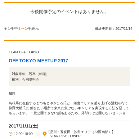
今後開催予定のイベントはありません。
全
1
件中
1〜1
件表示
最終更新日：2017/11/14
TEAM OFF TOKYO
OFF TOKYO MEETUP 2017
対象卒年 :
既卒（転職）
種別 :
合同説明会
属性 :
島根県に在住するまつもとゆきひろ氏と、鎌倉エリアを盛り上げる活動を行う
柳澤大輔氏に 働きたい場所で東京に負けないキャリアを実現する方法を語って
もらいます。 一般公開できない話もあるため、外部には公開しないセッション
となります。
2017/11/11(土)
【品川・五反田・汐留エリア（23区南部）】
12:00~18:00
|
STAR RISE TOWER