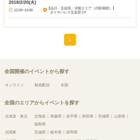
2018/2/20(火)
加&退席もOK、堅苦しくはしませんのでお気軽にどうぞ。ご参加いただいた方
に次回1dayインターンシップ(最終選考)のご案内を差し上げます。弊社は決し
【品川・五反田・汐留エリア（23区南部）】
12:00~14:00
|
ダイヤパレス五反田２F
て大きな会社ではありませんが、毎年新卒・中途と採用を広げ確実に成長して
いる企業です。まずは弊社HP等をご覧頂き、興味を持ってもらえれば幸いで
す。ご連絡お待ちしております。
■■■■■■■■■■■■■■■■■■■■■■■■■■■■■■■■■□株式会社マクサス 企業ページ
http://www.makxas.com/■■■■■■■■■■■■■■■■■■■■■■■■■■■■■■■■■
1
全国開催のイベントから探す
オンライン
動画配信
全国
全国のエリアからイベントを探す
北海道・東北
北海道
青森県
岩手県
秋田県
宮城県
山形県
福島県
北関東
茨城県
栃木県
群馬県