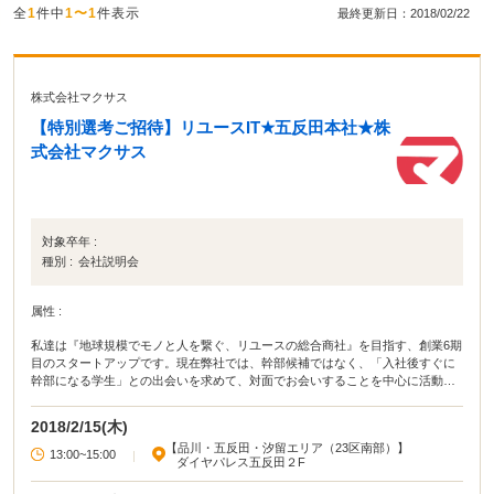
全
1
件中
1〜1
件表示
最終更新日：2018/02/22
株式会社マクサス
【特別選考ご招待】リユースIT★五反田本社★株
式会社マクサス
対象卒年 :
種別 :
会社説明会
属性 :
私達は『地球規模でモノと人を繋ぐ、リユースの総合商社』を目指す、創業6期
目のスタートアップです。現在弊社では、幹部候補ではなく、「入社後すぐに
幹部になる学生」との出会いを求めて、対面でお会いすることを中心に活動し
ております。【選考は1dayインターンのみ】一日インターンとして就業体験を
して頂き、その日に考えたことを社長面談を通じてお話しして頂くのみです。
2018/2/15(木)
「仕事でスキルアップしていきたい!」「企画職や経営に興味がある!」「自分の
【品川・五反田・汐留エリア（23区南部）】
やりたいことができる環境に身を置きたい!」「同年代の誰よりも先を歩いてい
13:00~15:00
|
ダイヤパレス五反田２F
る人になりたい!」そんな想いをもっていらしたら、ぜひ一度お会いして情報交
換する機会を頂けませんでしょうか。※90分～120分を予定しています。途中参