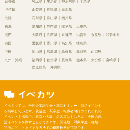
首都圏
埼玉県
東京都
神奈川県
千葉県
甲信越
山梨県
長野県
新潟県
北陸
石川県
富山県
福井県
東海
愛知県
静岡県
岐阜県
三重県
関西
大阪府
兵庫県
京都府
滋賀県
奈良県
和歌山県
四国
愛媛県
香川県
高知県
徳島県
中国
岡山県
広島県
島根県
鳥取県
山口県
九州・沖縄
福岡県
佐賀県
長崎県
熊本県
大分県
宮崎県
鹿児島県
沖縄県
イベカツでは、合同企業説明会・就活セミナー・就活イベント
を掲載しています。就活生・既卒生・転職者向けのそれぞれの
イベントを掲載中。東京や大阪、名古屋はもちろん、全国の就
活イベントを探すことができます。開催地・対象学生・種類・
特徴など、さまざまな方法での横断検索が可能です。