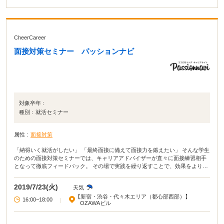
CheerCareer
面接対策セミナー パッションナビ
対象卒年 :
種別 :
就活セミナー
属性 :
面接対策
「納得いく就活がしたい」 「最終面接に備えて面接力を鍛えたい」 そんな学生
のための面接対策セミナーでは、キャリアアドバイザーが直々に面接練習相手
となって徹底フィードバック。 その場で実践を繰り返すことで、効果をより実
感できます。 ①面接対策セミナー 基本テクニックはもちろん、よく面接官が見
ているポイント、聞かれる質問事例まで大公開！ 短時間で面接スキルをマスタ
2019/7/23(火)
天気
ーしていただきます。 ②面接練習 面接の基礎を理解したら、あとは実践を繰り
【新宿・渋谷・代々木エリア（都心部西部）】
返すのみ。 学生3〜4名1グループとなり、複数のキャリアコンサルタントに対
16:00~18:00
|
OZAWAビル
しての模擬面接に挑んでいただきます。 あなたのアウトプット力、表情、話し
方の癖などアドバイザーが徹底フィードバックします！