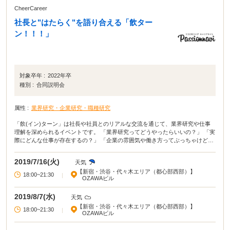
CheerCareer
社長と"はたらく"を語り合える「飲ター
ン！！！」
対象卒年 :
2022年卒
種別 :
合同説明会
属性 :
業界研究・企業研究・職種研究
「飲(イン)ターン」は社長や社員とのリアルな交流を通じて、業界研究や仕事
理解を深められるイベントです。 「業界研究ってどうやったらいいの？」 「実
際にどんな仕事が存在するの？」 「企業の雰囲気や働き方ってぶっちゃけどう
なの？」 などなど、学生が知りたいのはもっとリアルな情報ですよね。 これら
の情報収集で一番効果的なのは、”社会人に直接会う”ことです。 飲ターンで
2019/7/16(火)
天気
は、社長や社員がホンネで語ってくれるので、業界や職種にかかわらず、より
【新宿・渋谷・代々木エリア（都心部西部）】
多くの社会人からリアル情報を入手できます！ ぜひ相互理解を深め、あなたの
18:00~21:30
|
OZAWAビル
就活の軸を決めるヒントにしてください。 今回記念すべき第一回はパッション
ナビ運営会社である株式会社アイ・パッションが参加！ 就活のプロであるア
2019/8/7(水)
天気
イ・パッションの経営陣や社員たちがベンチャー企業にまつわるあらゆる実態
に迫ります。
【新宿・渋谷・代々木エリア（都心部西部）】
18:00~21:30
|
OZAWAビル