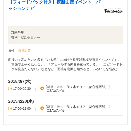
【フィードバック付き】模擬面接イベント パ
ッションナビ
対象卒年 :
種別 :
就活セミナー
属性 :
面接対策
面接力を高めたいと考えている学生に向けた超実践型模擬面接イベントです。
「緊張で上手く話せない」 「アピールする内容を迷っている」 「エピソードト
ークが見当たらない」 などなど、面接を意識し始めると、いろいろな悩みが出
てきます。 それを唯一解決する方法は、想定される質問に対しての回答を考え
ることと、それをどう相手に伝えるかを明確にしておくこと。 面接官の質問の
2018/3/7(水)
意図を理解した受け答え方が出来るようになるまで、プロ目線のフィードバッ
【新宿・渋谷・代々木エリア（都心部西部）】
クをもらいながら何度も繰り返すことができます！
17:00~20:30
|
OZAWAビル
2019/2/20(水)
【新宿・渋谷・代々木エリア（都心部西部）】
17:00~19:00
|
OZAWAビル