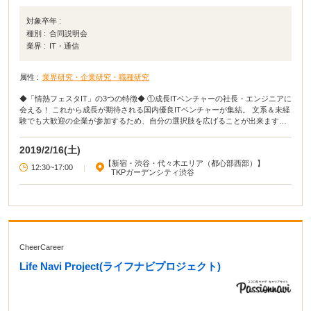
対象卒年 :
種別 :
合同説明会
業界 :
IT・通信
属性 :
業界研究・企業研究・職種研究
◆「情熱フェスタIT」の3つの特徴◆ ①成長ITベンチャーの社長・エンジニアに
会える！ これから成長が期待される国内優良ITベンチャーが集結。 文系＆未経
験でも大歓迎の企業が参加するため、自分の選択肢を広げることが出来ます。
②グループワーク実践＆フィードバックがもらえる！ エンジニアに必要な思考
を複数のワーク実践を通してを体験できます。 社長目線のフィードバックもも
2019/2/16(土)
らえるので、今後の就活に活かせます。 ③スカウトされたら即日社長面談をゲ
【新宿・渋谷・代々木エリア（都心部西部）】
ットできる！ 「もう少し話がしたい！」「ぜひ採用したい！」という学生を社
12:30~17:00
|
TKPガーデンシティ渋谷
長自らスカウト。 選考パスや特別選考のチャンスも多数あり、その場で一発内
定のチャンスも。 どの企業からスカウトされたいか、リクエストも可能！
CheerCareer
Life Navi Project(ライフナビプロジェクト)