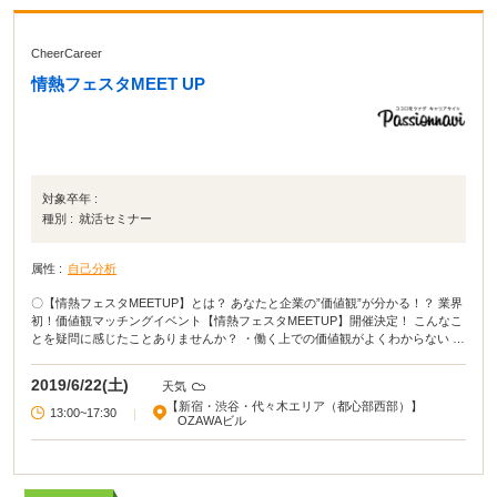
CheerCareer
情熱フェスタMEET UP
対象卒年 :
種別 :
就活セミナー
属性 :
自己分析
〇【情熱フェスタMEETUP】とは？ あなたと企業の”価値観”が分かる！？ 業界
初！価値観マッチングイベント【情熱フェスタMEETUP】開催決定！ こんなこ
とを疑問に感じたことありませんか？ ・働く上での価値観がよくわからない ・
自分にマッチする企業を判断しづらい そんな時は価値観テスト活用しましょ
う！ どんな職場環境なら働きやすいか、どんな仕事なら頑張れるか、潜在的に
2019/6/22(土)
天気
抱いている仕事に対する価値観を知ることで、業界や業種を見直すよい機会に
【新宿・渋谷・代々木エリア（都心部西部）】
なります！ 【情熱フェスタMEETUP】に参加すれば、あなたの価値観をその場
13:00~17:30
|
OZAWAビル
で診断することが可能です！