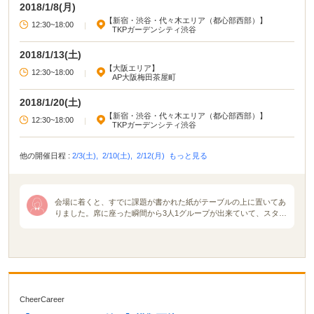
2018/1/8(月)
【新宿・渋谷・代々木エリア（都心部西部）】
12:30~18:00
|
TKPガーデンシティ渋谷
2018/1/13(土)
【大阪エリア】
12:30~18:00
|
AP大阪梅田茶屋町
2018/1/20(土)
【新宿・渋谷・代々木エリア（都心部西部）】
12:30~18:00
|
TKPガーデンシティ渋谷
他の開催日程 :
2/3(土),
2/10(土),
2/12(月)
もっと見る
会場に着くと、すでに課題が書かれた紙がテーブルの上に置いてあ
りました。席に座った瞬間から3人1グループが出来ていて、スタッ
フの方が1グループずつ回って写真を撮りました。イベントが始ま
り、最初は企業説明を社長がおこないました。その後、社長に対し
て今度は私たちが商品企画をし、売り込むという活動をしました。
プレゼンテーションは全て点数化され、企画力、情熱力、プレゼン
テーション力に分けられます。最後は順位が決められ、自分たちの
プレゼンテーション力が試されます。その活動を通して企業側は優
秀者にオファーをする人を決め、オファーされた人は社長と一対一
CheerCareer
の座談会をするという形でした。