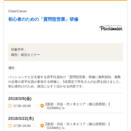
CheerCareer
初心者のための「質問型営業」研修
対象卒年 :
種別 :
就活セミナー
属性 :
パッションナビが主催する若手社員向け「質問型営業」研修に無料招待。複数
の企業の若手社員が参加する研修に、5名限定で学生さんのお席を設けました。
初心者向けのため、就活にもすぐ活かせる内容です。
2018/3/9(金)
【新宿・渋谷・代々木エリア（都心部西部）】
17:30~20:00
|
OZAWAビル
2018/3/22(木)
【新宿・渋谷・代々木エリア（都心部西部）】
17:30~20:00
|
OZAWAビル