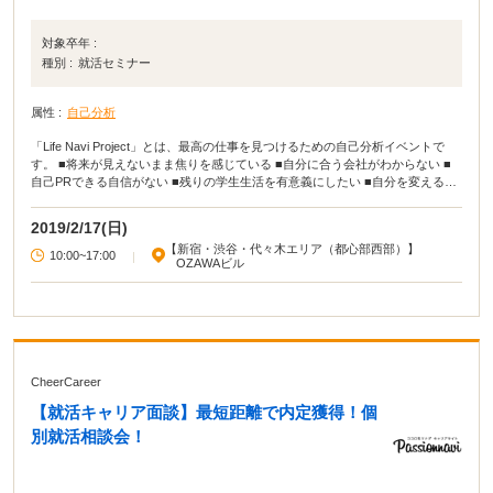
対象卒年 :
種別 :
就活セミナー
属性 :
自己分析
「Life Navi Project」とは、最高の仕事を見つけるための自己分析イベントで
す。 ■将来が見えないまま焦りを感じている ■自分に合う会社がわからない ■
自己PRできる自信がない ■残りの学生生活を有意義にしたい ■自分を変えるキ
ッカケがほしい と思いながら過ごしていませんか？ 就活解禁と同時に大量エン
トリーし、自分をアピールすることに必死になり、明確な将来が見えないまま
2019/2/17(日)
就活迷子になる学生さんが毎年沢山います。 就活は「内定＝ゴール」ではあり
【新宿・渋谷・代々木エリア（都心部西部）】
ません。最高の仕事を見つけるためには、 ---------------------------------------------
10:00~17:00
|
OZAWAビル
------- ①自分を知ること（過去自己分析） ②今後の人生設計をすること（未来
自己分析） ---------------------------------------------------- この2つを明確にして
『目標を達成するための計画』が必要です。 本イベントでは、プロの講師が7
時間掛けてキャリアを創造するお手伝いをします。 3つのコンテンツで構成さ
れており、テキストを用いながらユニークな体験ができるように設計されてい
るため、一人では出来ない就活の準備を1日で完結できます。 なお、予約は先
着順となりますので、20名に到達した時点で締め切りとさせて頂きます。
CheerCareer
【就活キャリア面談】最短距離で内定獲得！個
別就活相談会！