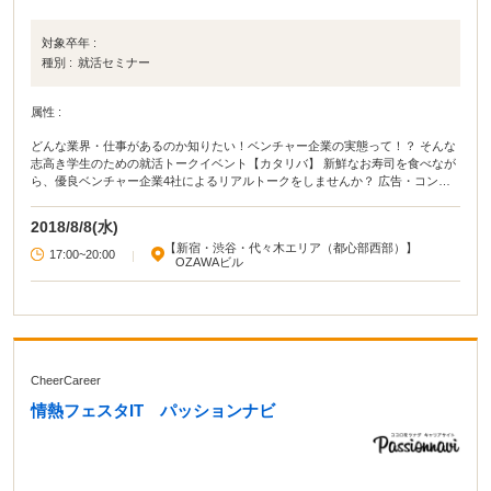
対象卒年 :
種別 :
就活セミナー
属性 :
どんな業界・仕事があるのか知りたい！ベンチャー企業の実態って！？ そんな
志高き学生のための就活トークイベント【カタリバ】 新鮮なお寿司を食べなが
ら、優良ベンチャー企業4社によるリアルトークをしませんか？ 広告・コンサ
ル・IT・商社など人気業界の起業家や人事が参戦予定！ネット上ではわからな
い就活に関するリアルと新鮮なお寿司をお届けします。
2018/8/8(水)
【新宿・渋谷・代々木エリア（都心部西部）】
17:00~20:00
|
OZAWAビル
CheerCareer
情熱フェスタIT パッションナビ