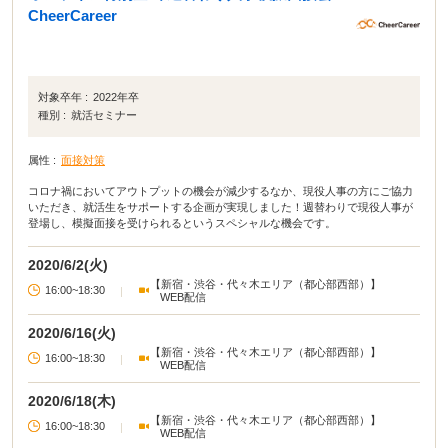
CheerCareer
対象卒年 :
2022年卒
種別 :
就活セミナー
属性 :
面接対策
コロナ禍においてアウトプットの機会が減少するなか、現役人事の方にご協力
いただき、就活生をサポートする企画が実現しました！週替わりで現役人事が
登場し、模擬面接を受けられるというスペシャルな機会です。
2020/6/2(火)
【新宿・渋谷・代々木エリア（都心部西部）】
16:00~18:30
|
WEB配信
2020/6/16(火)
【新宿・渋谷・代々木エリア（都心部西部）】
16:00~18:30
|
WEB配信
2020/6/18(木)
【新宿・渋谷・代々木エリア（都心部西部）】
16:00~18:30
|
WEB配信