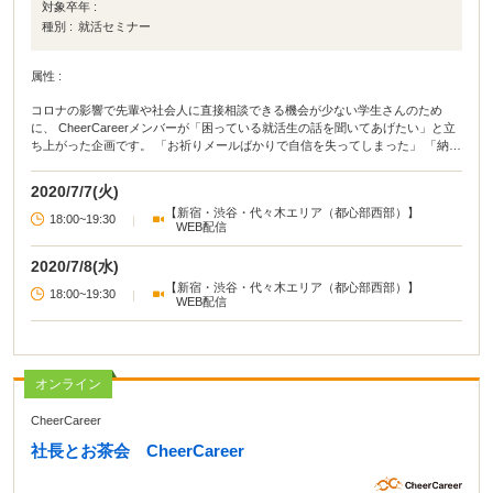
対象卒年 :
種別 :
就活セミナー
属性 :
コロナの影響で先輩や社会人に直接相談できる機会が少ない学生さんのため
に、 CheerCareerメンバーが「困っている就活生の話を聞いてあげたい」と立
ち上がった企画です。 「お祈りメールばかりで自信を失ってしまった」 「納得
いく企業と出会えず焦っている」 「就活をやり直したいけどモチベーションが
上がらない」 SNSでこんな投稿を見る度に、CheerCareerに出来ることは何か
2020/7/7(火)
を考えていました。 辛いこと不安なこと、一度吐き出してみませんか？ 全スタ
【新宿・渋谷・代々木エリア（都心部西部）】
ッフ総出で皆さんの悩みにただただ寄り添います。 これからのこと一緒に考え
18:00~19:30
|
WEB配信
ましょう！！
2020/7/8(水)
【新宿・渋谷・代々木エリア（都心部西部）】
18:00~19:30
|
WEB配信
オンライン
CheerCareer
社長とお茶会 CheerCareer