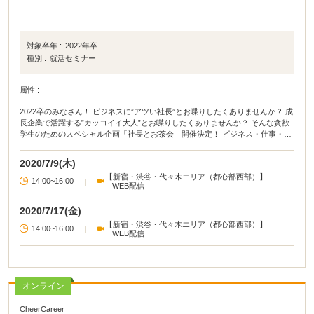
対象卒年 :
2022年卒
種別 :
就活セミナー
属性 :
2022卒のみなさん！ ビジネスに”アツい社長”とお喋りしたくありませんか？ 成
長企業で活躍する”カッコイイ大人”とお喋りしたくありませんか？ そんな貪欲
学生のためのスペシャル企画「社長とお茶会」開催決定！ ビジネス・仕事・夢
について語りたい学生を大募集します！！ イケイケな急成長企業の社長とお茶
を飲みながら、 ビジネスの話や将来の夢について語り合いましょう！ ・ビジネ
2020/7/9(木)
スについて詳しく知りたい ・企業の成長方法について詳しく聞きたい ・今成長
【新宿・渋谷・代々木エリア（都心部西部）】
している企業の社長に質問したい ・将来について語り合いたい 本企画は成長企
14:00~16:00
|
WEB配信
業の社長・役員・人事に質問できる貴重な機会。 世の中で一番熱量の高い”社
長”の話は、今後の就活や人生においての大きな財産になります。 イケてる社会
2020/7/17(金)
人のビジネスマインドを知り、新しい価値観や職業観を獲得してください！
【新宿・渋谷・代々木エリア（都心部西部）】
14:00~16:00
|
WEB配信
オンライン
CheerCareer