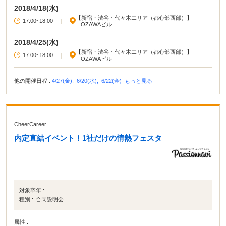
ないでしょう。1対1だからじっくりと話し込めるのが最大の魅力です！
2018/4/18(水)
【新宿・渋谷・代々木エリア（都心部西部）】
17:00~18:00
|
OZAWAビル
2018/4/25(水)
【新宿・渋谷・代々木エリア（都心部西部）】
17:00~18:00
|
OZAWAビル
他の開催日程 :
4/27(金),
6/20(水),
6/22(金)
もっと見る
CheerCareer
内定直結イベント！1社だけの情熱フェスタ
対象卒年 :
種別 :
合同説明会
属性 :