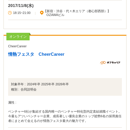
ルトーーーーーク！！！】広告・コンサル・IT・商社など、人気業界の起業家
2017/11/8(水)
や人事が参戦決定！ネット上ではわからない就活に関するリアルで旬なネタと
【新宿・渋谷・代々木エリア（都心部西部）】
新鮮なお寿司をお届けします。新鮮なネタを効率よく情報収集できる貴重な機
18:15~21:00
|
OZAWAビル
会。普段は得られない新鮮な体験をお楽しみください！！
オンライン
CheerCareer
情熱フェスタ CheerCareer
対象卒年 :
2024年卒 2025年卒 2026年卒
種別 :
合同説明会
属性 :
ベンチャー6社が集結する国内唯一のベンチャー特化型内定直結就職イベント。
今最もアツいベンチャー企業、成長著しい優良企業のトップ総勢6名の採用責任
者にまとめて会えるのが情熱フェスタ最大の魅力です。