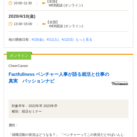
【全国】
10:00~11:30
|
WEB面談 (オンライン)
2020/4/10(金)
【全国】
13:30~15:00
|
WEB面談 (オンライン)
他の開催日程 :
4/10(金),
4/11(土),
4/12(日)
もっと見る
オンライン
CheerCareer
Factfullness ベンチャー人事が語る就活と仕事の
真実 パッションナビ
対象卒年 :
2022年卒 2023年卒
種別 :
就活セミナー
属性 :
「就職活動の状況はどうなる？」 「ベンチャーってこの状況だとやばいんじ