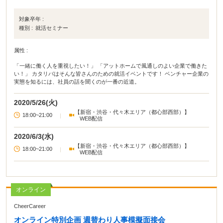
対象卒年 :
種別 :
就活セミナー
属性 :
「一緒に働く人を重視したい！」 「アットホームで風通しのよい企業で働きた
い！」 カタリバはそんな皆さんのための就活イベントです！ ベンチャー企業の
実態を知るには、社員の話を聞くのが一番の近道。
2020/5/26(火)
【新宿・渋谷・代々木エリア（都心部西部）】
18:00~21:00
|
WEB配信
2020/6/3(水)
【新宿・渋谷・代々木エリア（都心部西部）】
18:00~21:00
|
WEB配信
オンライン
CheerCareer
オンライン特別企画 週替わり人事模擬面接会