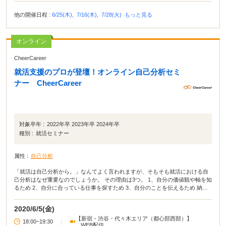
他の開催日程 :
6/25(木),
7/16(木),
7/28(火)
もっと見る
オンライン
CheerCareer
就活支援のプロが登壇！オンライン自己分析セミ
ナー CheerCareer
対象卒年 :
2022年卒 2023年卒 2024年卒
種別 :
就活セミナー
属性 :
自己分析
「就活は自己分析から。」なんてよく言われますが、そもそも就活における自
己分析はなぜ重要なのでしょうか。 その理由は3つ。 1、自分の価値観や軸を知
るため 2、自分に合っている仕事を探すため 3、自分のことを伝えるため 納得
いく就活をするためにも、自分自身を理解するのが一番の近道です。 「どんな
強み弱みがあるか」「どんな価値観を持っているのか」「将来どうなりたい
2020/6/5(金)
か」これらを言語化し、適職を見つけることを目指してください！ 本セミナー
【新宿・渋谷・代々木エリア（都心部西部）】
は、年間15,000人の学生の就活支援を行っているパッションナビ(6月1日より
18:00~19:30
|
WEB配信