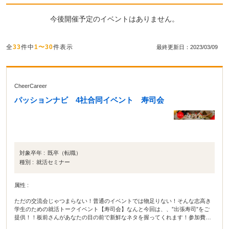
今後開催予定のイベントはありません。
全
33
件中
1〜30
件表示
最終更新日：2023/03/09
CheerCareer
パッションナビ 4社合同イベント 寿司会
対象卒年 :
既卒（転職）
種別 :
就活セミナー
属性 :
ただの交流会じゃつまらない！普通のイベントでは物足りない！そんな志高き
学生のための就活トークイベント【寿司会】なんと今回は、、”出張寿司”をご
提供！！板前さんがあなたの目の前で新鮮なネタを握ってくれます！参加費は
もちろん無料。そして、寿司会の目玉は、【優良ベンチャー企業4社によるリア