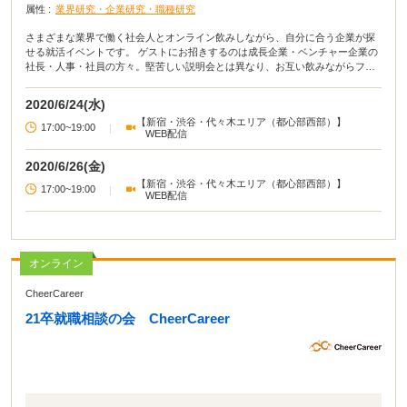
属性 :
業界研究・企業研究・職種研究
さまざまな業界で働く社会人とオンライン飲みしながら、自分に合う企業が探
せる就活イベントです。 ゲストにお招きするのは成長企業・ベンチャー企業の
社長・人事・社員の方々。堅苦しい説明会とは異なり、お互い飲みながらフラ
ットに交流できます！
2020/6/24(水)
【新宿・渋谷・代々木エリア（都心部西部）】
17:00~19:00
|
WEB配信
2020/6/26(金)
【新宿・渋谷・代々木エリア（都心部西部）】
17:00~19:00
|
WEB配信
オンライン
CheerCareer
21卒就職相談の会 CheerCareer