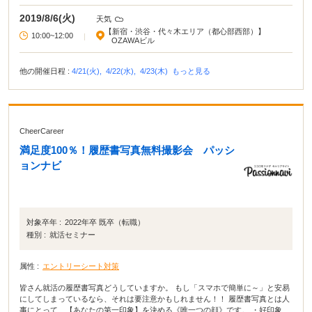
2019/8/6(火)
天気
【新宿・渋谷・代々木エリア（都心部西部）】
10:00~12:00
|
OZAWAビル
他の開催日程 :
4/21(火),
4/22(水),
4/23(木)
もっと見る
CheerCareer
満足度100％！履歴書写真無料撮影会 パッシ
ョンナビ
対象卒年 :
2022年卒 既卒（転職）
種別 :
就活セミナー
属性 :
エントリーシート対策
皆さん就活の履歴書写真どうしていますか。 もし「スマホで簡単に～」と安易
にしてしまっているなら、それは要注意かもしれません！！ 履歴書写真とは人
事にとって、【あなたの第一印象】を決める《唯一つの顔》です。 ・好印象を