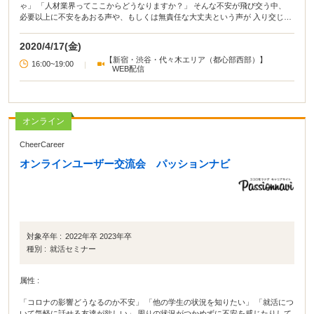
ゃ」 「人材業界ってここからどうなりますか？」 そんな不安が飛び交う中、
必要以上に不安をあおる声や、もしくは無責任な大丈夫という声が 入り交じ
り、その不安は一層深まるばかりです。 ただでさえ業界のイメージや仕事のイ
メージもあいまいな中で、 未曽有の状況こそ、真実が伝わる場所が一つでもあ
2020/4/17(金)
ればと オンラインでもと開催に踏み切りました。 事前に寄せられた質問に答え
【新宿・渋谷・代々木エリア（都心部西部）】
ながら、 当日皆さんからいただく質問にも正直にすべて語りつくしますので、
16:00~19:00
|
WEB配信
是非ご参加ください。
オンライン
CheerCareer
オンラインユーザー交流会 パッションナビ
対象卒年 :
2022年卒 2023年卒
種別 :
就活セミナー
属性 :
「コロナの影響どうなるのか不安」 「他の学生の状況を知りたい」 「就活につ
いて気軽に話せる友達が欲しい」 周りの状況がつかめずに不安を感じたりして