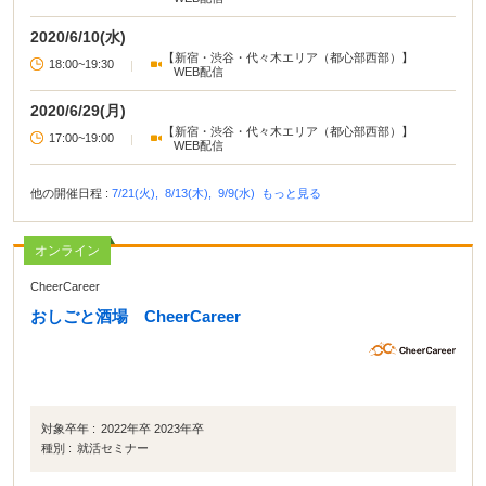
CheerCareer（チアキャリア）に名称変更)運営会社CEO経営者と人事の両方の
視点から自己分析を伝授します。
2020/6/10(水)
【新宿・渋谷・代々木エリア（都心部西部）】
18:00~19:30
|
WEB配信
2020/6/29(月)
【新宿・渋谷・代々木エリア（都心部西部）】
17:00~19:00
|
WEB配信
他の開催日程 :
7/21(火),
8/13(木),
9/9(水)
もっと見る
オンライン
CheerCareer
おしごと酒場 CheerCareer
対象卒年 :
2022年卒 2023年卒
種別 :
就活セミナー