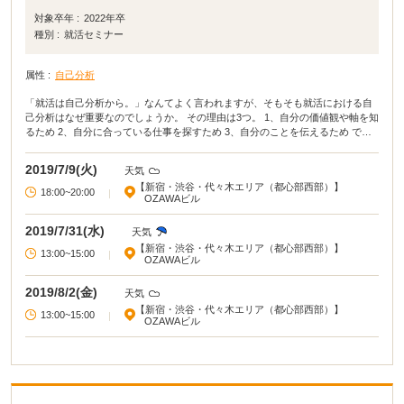
対象卒年 :
2022年卒
種別 :
就活セミナー
属性 :
自己分析
「就活は自己分析から。」なんてよく言われますが、そもそも就活における自
己分析はなぜ重要なのでしょうか。 その理由は3つ。 1、自分の価値観や軸を知
るため 2、自分に合っている仕事を探すため 3、自分のことを伝えるため で
も、自己分析に明確なやり方はなく、どうやって自己理解を深めていくのかわ
からないまま、就活を続けている学生が多いのが現状です。 「あなたの軸は何
2019/7/9(火)
天気
か？」 「将来どうなりたいか？」 「なぜ〇〇業界でなくてはいけないのか？」
【新宿・渋谷・代々木エリア（都心部西部）】
”上辺”で答えるのではなく、”真のあなたらしさ”を出すためには、自己分析は欠
18:00~20:00
|
OZAWAビル
かせません。 このセミナーは、年間15,000人の学生の就活支援を行っているア
イ・パッションが、自分自身の深堀りのやり方をお伝えし、「いったい何のた
2019/7/31(水)
天気
めに就活をするのか」を明確にするためのセミナーです。
【新宿・渋谷・代々木エリア（都心部西部）】
13:00~15:00
|
OZAWAビル
2019/8/2(金)
天気
【新宿・渋谷・代々木エリア（都心部西部）】
13:00~15:00
|
OZAWAビル