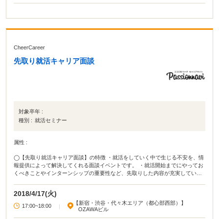
CheerCareer
先取り就活キャリア面談
対象卒年 :
種別 :
就活セミナー
属性 :
◯【先取り就活キャリア面談】の特徴 ・就活をしていく中で生じる不安を、情
報提供によって解決してくれる面談イベントです。 ・就活開始までにやってお
くべきことやインターンシップの重要性など、先取りした内容が充実していま
す。 ・年間約1500名の学生支援に従事するアドバイザーなので、安心して相談
できます！ ◯イベカツ編集部review 就活で忙しい先輩たちを見て、焦ってしま
2018/4/17(火)
う1～3年生は珍しくありません。当イベントは、先取りして面談ができ、しか
【新宿・渋谷・代々木エリア（都心部西部）】
も1対1で話せるという珍しいタイプのイベントです。来年に就活を控えている
17:00~18:00
|
OZAWAビル
からこそ、「今やっておくべきこと」「今後すべきこと」を知っておいて損は