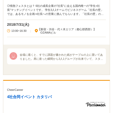
◎情熱フェスタとは？ 6社の成長企業の”社長”に会える国内唯一の”学生×社
長”マッチングイベントです。 学生3人1チームでビジネスゲーム「社長の壁」
では、あるモノを企画⇒社長への営業に挑んでもらいます。「社長の壁」の営
業戦略会議と営業タイムを通し、社長が気になる学生をその場でスカウティン
グ。さまざまな特典と内定への近道が用意される内定直結イベントです。 今回
2018/7/31(火)
は、情熱フェスタの1社のみバージョンを開催いたします！
【新宿・渋谷・代々木エリア（都心部西部）】
13:00~16:30
|
OZAWAビル
会場に着くと、すでに課題が書かれた紙がテーブルの上に置いてあ
りました。席に座った瞬間から3人1グループが出来ていて、スタッ
フの方が1グループずつ回って写真を撮りました。イベントが始ま
り、最初は企業説明を社長がおこないました。その後、社長に対し
て今度は私たちが商品企画をし、売り込むという活動をしました。
プレゼンテーションは全て点数化され、企画力、情熱力、プレゼン
テーション力に分けられます。最後は順位が決められ、自分たちの
プレゼンテーション力が試されます。その活動を通して企業側は優
秀者にオファーをする人を決め、オファーされた人は社長と一対一
CheerCareer
の座談会をするという形でした。
4社合同イベント カタリバ