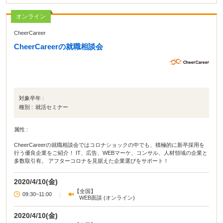
オンライン
CheerCareer
CheerCareerの就職相談会
対象卒年 :
種別 :
就活セミナー
属性 :
CheerCareerの就職相談会ではコロナショックの中でも、積極的に新卒採用を
行う優良企業をご紹介！ IT、広告、WEBマーケ、コンサル、人材領域の企業と
多数取引有。 アフターコロナを見据えた企業選びをサポート！
2020/4/10(金)
【全国】
09:30~11:00
|
WEB面談 (オンライン)
2020/4/10(金)