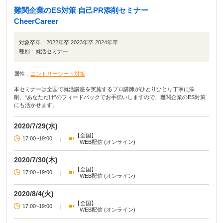
難関企業のES対策 自己PR添削セミナー
CheerCareer
対象卒年 :
2022年卒 2023年卒 2024年卒
種別 :
就活セミナー
属性 :
エントリーシート対策
本セミナーは全国で就活講座を実施するプロ講師がひとりひとり丁寧に添
削、“あなただけ”のフィードバックでお手伝いしますので、難関企業のES対策
にも活かせます。
2020/7/29(水)
【全国】
17:00~19:00
|
WEB配信 (オンライン)
2020/7/30(木)
【全国】
17:00~19:00
|
WEB配信 (オンライン)
2020/8/4(火)
【全国】
17:00~19:00
|
WEB配信 (オンライン)