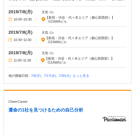
与える表情 ・清潔感のある服装 ・真面目な雰囲気を与える髪型 抽象的で曖昧
な部分が非常に多いからこそ、「採用のプロからのアドバイス」が何より大事
2019/7/8(月)
天気
です。 もちろん写真館で撮影も良い写真になります！ しかし、それだけでは見
【新宿・渋谷・代々木エリア（都心部西部）】
落としがちな条件があります。 この撮影会では、「年間15,000人の就活生の支
10:00~10:30
|
OZAWAビル
援」を行うアイ・パッションが、通常1万円以上かかる履歴書写真を、なんと無
料で撮影し、データでプレゼントします！
2019/7/8(月)
天気
【新宿・渋谷・代々木エリア（都心部西部）】
10:30~11:00
|
OZAWAビル
2019/7/8(月)
天気
【新宿・渋谷・代々木エリア（都心部西部）】
11:00~11:30
|
OZAWAビル
他の開催日程 :
7/8(月),
7/17(水),
7/30(火)
もっと見る
CheerCareer
運命の1社を見つけるための自己分析