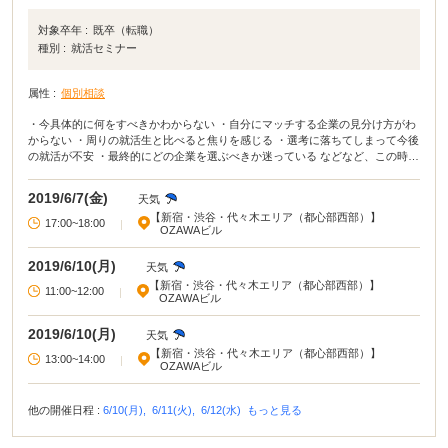
対象卒年 :
既卒（転職）
種別 :
就活セミナー
属性 :
個別相談
・今具体的に何をすべきかわからない ・自分にマッチする企業の見分け方がわ
からない ・周りの就活生と比べると焦りを感じる ・選考に落ちてしまって今後
の就活が不安 ・最終的にどの企業を選ぶべきか迷っている などなど、この時期
の就活を進めるうえで、悩みの内容は人それぞれ全然違います。 そんな不安や
悩みに対して、プロのキャリアアドバイザーが個別で徹底サポート。 あなたの
2019/6/7(金)
天気
今の就活状況によって、就活アドバイス、ES・面接対策の他、希望に合う優良
【新宿・渋谷・代々木エリア（都心部西部）】
企業もご紹介が可能です！ 正解がない、答えがないのが就職活動です。 自分な
17:00~18:00
|
OZAWAビル
りの「納得いく就活」が出来るまで、プロの視点で総合的にサポートします。
ぜひお気軽にご参加ください！
2019/6/10(月)
天気
【新宿・渋谷・代々木エリア（都心部西部）】
11:00~12:00
|
OZAWAビル
2019/6/10(月)
天気
【新宿・渋谷・代々木エリア（都心部西部）】
13:00~14:00
|
OZAWAビル
他の開催日程 :
6/10(月),
6/11(火),
6/12(水)
もっと見る