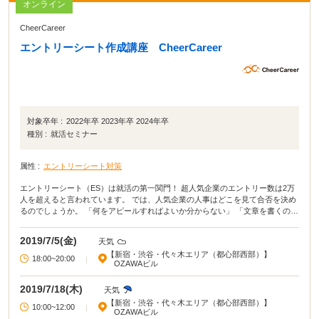
オンライン
CheerCareer
エントリーシート作成講座 CheerCareer
対象卒年 :
2022年卒 2023年卒 2024年卒
種別 :
就活セミナー
属性 :
エントリーシート対策
エントリーシート（ES）は就活の第一関門！ 超人気企業のエントリー数は2万
人を超えると言われています。 では、人気企業の人事はどこを見て合否を決め
るのでしょうか。 「何をアピールすればよいか分からない」 「文章を書くのが
苦手」 毎年多くの学生がエントリーシート（ES）に悩まされており、 ES作成
に多くの時間が割かれてしまう現状があります。 本講座ではES必勝法を丁寧に
2019/7/5(金)
天気
解説し、就活戦線に向けて対策します。 -----------------------------------------------
【新宿・渋谷・代々木エリア（都心部西部）】
-- ■ESの書き方の基礎を伝授 ■人事の目に留まるマル秘テクニック ■採用のプ
18:00~20:00
|
OZAWAビル
ロが添削フィードバック ------------------------------------------------- アピールした
いことが分からない方でも大丈夫！ キャリアアドバイザーが丁寧にサポートし
2019/7/18(木)
天気
ます。
【新宿・渋谷・代々木エリア（都心部西部）】
10:00~12:00
|
OZAWAビル