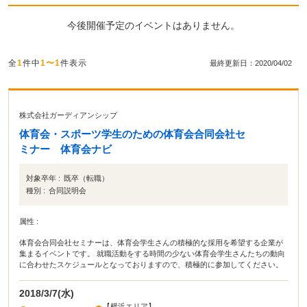
今後開催予定のイベントはありません。
全
1
件中
1〜1
件表示
最終更新日：2020/04/02
株式会社ガーディアンシップ
体育会・スポーツ学生のための体育会合同会社セ
ミナー 体育会ナビ
対象卒年 :
既卒（転職）
種別 :
合同説明会
属性 :
体育会合同会社セミナーは、体育会学生さんの積極的な採用を希望する企業が
集まるイベントです。 就職活動をする時間の少ない体育会学生さんたちの動向
に合わせたスケジュールとなっておりますので、積極的に参加してください。
2018/3/7(水)
【横浜エリア】