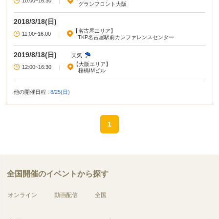
10:00~16:30
|
グランフロント大阪
います。 気になるタグを見つけて、話を聞いてみてください！
2018/3/18(日)
【名古屋エリア】
11:00~16:00
|
TKP名古屋駅前カンファレンスセンター
2019/8/18(日)
天気
【大阪エリア】
12:00~16:30
|
桜橋IMビル
他の開催日程 :
8/25(日)
1
全国開催のイベントから探す
オンライン
動画配信
全国