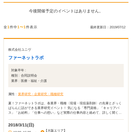
今後開催予定のイベントはありません。
全
1
件中
1〜1
件表示
最終更新日：2019/07/12
株式会社ユニヴ
ファーネットラボ
対象卒年 :
種別 :
合同説明会
業界 :
医療・福祉・介護
属性 :
業界研究・企業研究・職種研究
夏！ファーネットラボは、各業界・職種〈現場・現役薬剤師〉の先輩とざっく
ばらんに話ができる業界研究イベント！ 気になる「専門資格」「キャリアパ
ス」「お給料」「仕事への想い」など実際の仕事内容と絡めて、詳しく聞くこ
とができます！ そして当日は“タグ“に注目！！ 『管理薬剤師』 『がん専門薬剤
師』 『エリアマネージャー』 『新入社員』 『レジデント』 『ママさん薬剤
2018/3/11(日)
師』 『大手薬局勤務経験あり』 『在宅専門薬剤師』 …などなど、様々なタグ
【大阪エリア】
を各ブースに表示。 ブースにはタグについてお話頂ける先輩に来ていただいて