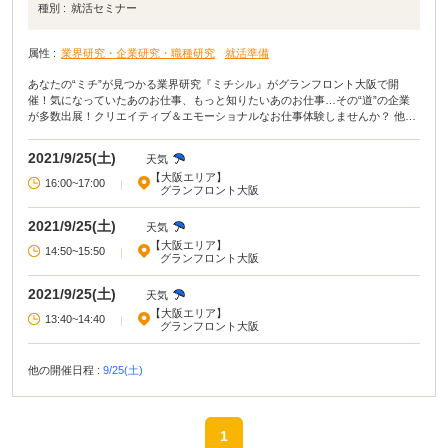
種別 :
就活セミナー
属性 :
業界研究・企業研究・職種研究
就活準備
あなたの“ミチ”が見つかる業界研究『ミチシル』がグランフロント大阪で開
催！気になっていたあのお仕事、もっと知りたいあのお仕事…その“道”の企業
が多数出展！クリエイティブ＆エモーショナルなお仕事体験しませんか？ 他に
も多くのコンテンツをご用意しております！ 詳細は主催企業ページをご確認く
ださいませ。
2021/9/25(土)
天気
【大阪エリア】
16:00~17:00
|
グランフロント大阪
2021/9/25(土)
天気
【大阪エリア】
14:50~15:50
|
グランフロント大阪
2021/9/25(土)
天気
【大阪エリア】
13:40~14:40
|
グランフロント大阪
他の開催日程 :
9/25(土)
1