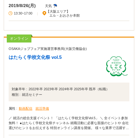
2019/8/26(月)
天気
【大阪エリア】
13:30~17:00
|
エル・おおさか本館
オンライン
OSAKAジョブフェア実施運営事務局(大阪労働協会)
はたらく学校文化祭 vol.5
対象卒年 :
2022年卒 2023年卒 2024年卒 2025年卒 既卒（転職）
種別 :
就活セミナー
属性 :
動画配信
就活準備
／ 就活の総合支援イベント！ 「はたらく学校文化祭Vol.5」 ＼ 全イベント参加
無料！ ●はたらく学校文化祭チャンネル 就職活動に必要な面接のヒントや 会社
選びのヒントをお伝えする 特別オンライン講座を開催。 様々な業界で活躍する
講師の方のお話を聞ける！ ●はたらく学校NEXTプログラム 複数業界の総合仕
事体験イベント「職のテーマパーク ミチシル」 「これまでと違う仕事にチャレ