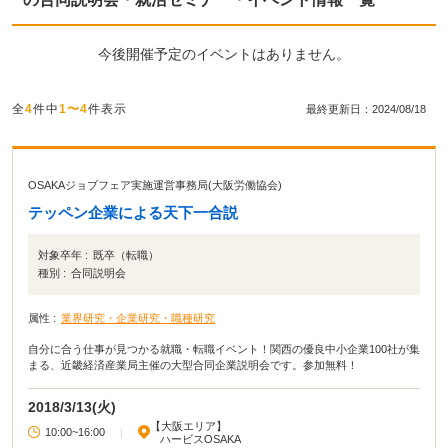
今後開催予定のイベントはありません。
全
4
件中
1〜4
件表示
最終更新日：2024/08/18
OSAKAジョブフェア実施運営事務局(大阪労働協会)
テッペン企業による天下一合説
対象卒年 :
既卒（転職）
種別 :
合同説明会
属性 :
業界研究・企業研究・職種研究
自分に合う仕事が見つかる就職・転職イベント！関西の優良中小企業100社が集
まる、近畿経済産業局主催の大型合同企業説明会です。参加無料！
2018/3/13(火)
【大阪エリア】
10:00~16:00
|
ハービスOSAKA