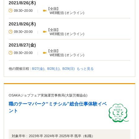
2021/8/26(木)
ンジしたい」 「働くまでに職場見学や仕事体験をしてみたい」 そんなあなたに
【全国】
オススメ♪ ●企業と出会えるマッチングイベント 大規模な合同企業説明会から
09:30~20:00
|
WEB配信 (オンライン)
小規模なマッチング会まで、多くの企業と出会える合同企業説明会を複数日程
開催！ ご自宅からでも参加可能な、オンラインでの合同説明会や面談も開催し
2021/8/26(木)
ます！ 他にも多くのコンテンツをご用意しております！ 詳細は主催企業ページ
をご確認くださいませ。
【全国】
09:30~20:00
|
WEB配信 (オンライン)
2021/8/27(金)
【全国】
09:30~20:00
|
WEB配信 (オンライン)
他の開催日程 :
8/27(金),
8/28(土),
8/29(日)
もっと見る
OSAKAジョブフェア実施運営事務局(大阪労働協会)
職のテーマパーク“ミチシル”総合仕事体験イベ
ント
対象卒年 :
2023年卒 2024年卒 2025年卒 既卒（転職）