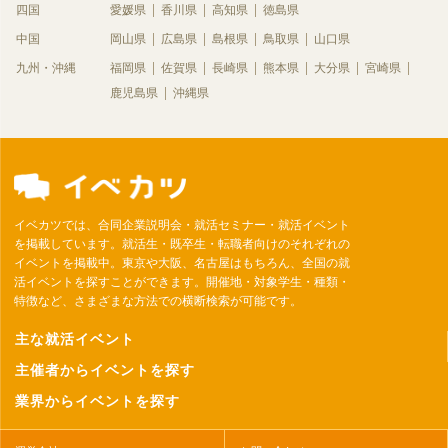
四国
愛媛県
香川県
高知県
徳島県
中国
岡山県
広島県
島根県
鳥取県
山口県
九州・沖縄
福岡県
佐賀県
長崎県
熊本県
大分県
宮崎県
鹿児島県
沖縄県
イベカツでは、合同企業説明会・就活セミナー・就活イベント
を掲載しています。就活生・既卒生・転職者向けのそれぞれの
イベントを掲載中。東京や大阪、名古屋はもちろん、全国の就
活イベントを探すことができます。開催地・対象学生・種類・
特徴など、さまざまな方法での横断検索が可能です。
主な就活イベント
主催者からイベントを探す
業界からイベントを探す