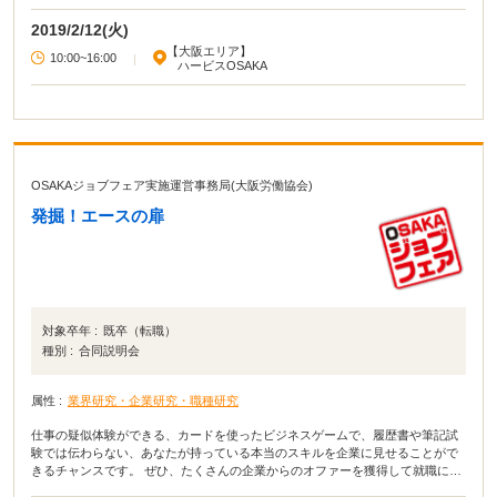
2019/2/12(火)
【大阪エリア】
10:00~16:00
|
ハービスOSAKA
OSAKAジョブフェア実施運営事務局(大阪労働協会)
発掘！エースの扉
対象卒年 :
既卒（転職）
種別 :
合同説明会
属性 :
業界研究・企業研究・職種研究
仕事の疑似体験ができる、カードを使ったビジネスゲームで、履歴書や筆記試
験では伝わらない、あなたが持っている本当のスキルを企業に見せることがで
きるチャンスです。 ぜひ、たくさんの企業からのオファーを獲得して就職につ
なげてください！