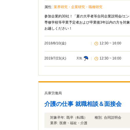
属性:
業界研究・企業研究・職種研究
参加企業約30社！「夏の大卒者等合同企業説明会/エン
専修学校等卒業予定者および卒業後3年以内の方を対象
お越しください！
2018/8/10(金)
|
12:30 ~ 16:00
2019/7/23(火)
|
12:30 ~ 16:00
天気
兵庫労働局
介護の仕事 就職相談＆面接会
対象卒年:
既卒（転職）
種別:
合同説明会
業界:
医療・福祉・介護