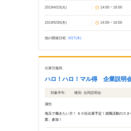
2019/4/23(火)
|
14:00 ~ 16:00
2019/5/30(木)
|
14:00 ~ 16:00
他の開催日程 :
6/27(木)
兵庫労働局
ハロ！ハロ！マル得 企業説明
対象卒年:
種別:
合同説明会
属性:
地元で働きたい方！ ６０社出展予定！就職活動のス
業」参加！