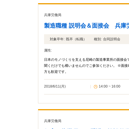
兵庫労働局
製造職種 説明会＆面接会 兵庫
対象卒年:
既卒（転職）
種別:
合同説明会
属性:
日本のモノづくりを支える尼崎の製造事業所の面接会
聞くだけでも構いませんのでご参加ください。 ※面接希望者は紹介状が必要です ※個別に説明を聞かれてから応募を検討される
方も歓迎です。
2018/6/11(月)
|
14:00 ~ 16:00
兵庫労働局