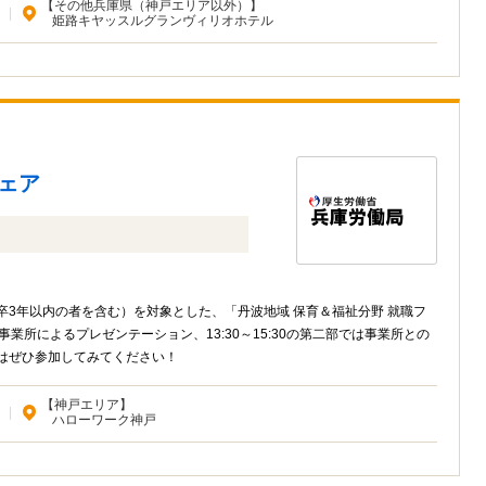
【その他兵庫県（神戸エリア以外）】
|
姫路キヤッスルグランヴィリオホテル
フェア
既卒3年以内の者を含む）を対象とした、「丹波地域 保育＆福祉分野 就職フ
は事業所によるプレゼンテーション、13:30～15:30の第二部では事業所との
方はぜひ参加してみてください！
【神戸エリア】
|
ハローワーク神戸