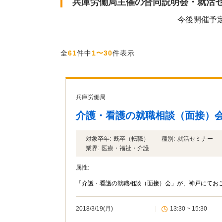
兵庫労働局主催の合同説明会・就活
今後開催予
全
61
件中
1〜30
件表示
兵庫労働局
介護・看護の就職相談（面接）
対象卒年:
既卒（転職）
種別:
就活セミナー
業界:
医療・福祉・介護
属性:
「介護・看護の就職相談（面接）会」が、神戸にておこ
2018/3/19(月)
|
13:30 ~ 15:30