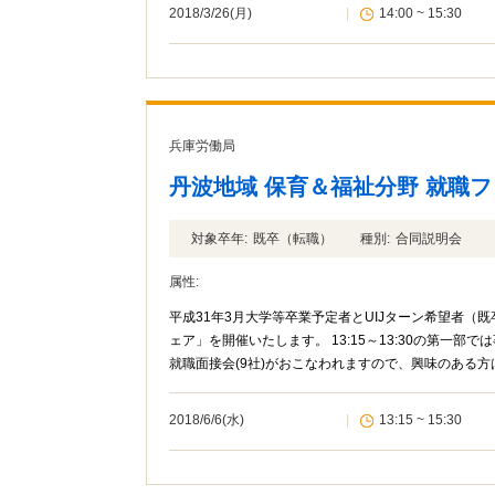
2018/3/26(月)
|
14:00 ~ 15:30
兵庫労働局
丹波地域 保育＆福祉分野 就職
対象卒年:
既卒（転職）
種別:
合同説明会
属性:
平成31年3月大学等卒業予定者とUIJターン希望者（
ェア」を開催いたします。 13:15～13:30の第一部で
就職面接会(9社)がおこなわれますので、興味のある
2018/6/6(水)
|
13:15 ~ 15:30