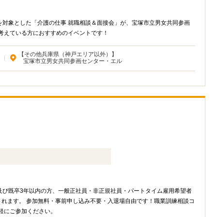
を対象とした「介護の仕事 就職相談＆面接会」が、宝塚市立男女共同参画
考えている方におすすめのイベントです！
【その他兵庫県（神戸エリア以外）】
|
宝塚市立男女共同参画センター・エル
及び既卒3年以内の方、一般正社員・非正規社員・パートタイム雇用希望者
されます。 参加無料・事前申し込み不要・入退場自由です！職業訓練相談コ
軽にご参加ください。