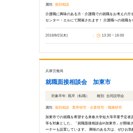
属性:
個別相談
介護職に興味のある方・介護職での就職をお考えの方
センター・エルにて開催されます！ 介護職への就職を
2018/8/23(木)
|
13:30 ~ 16:00
兵庫労働局
就職面接相談会 加東市
対象卒年:
既卒（転職）
種別:
合同説明会
属性:
個別相談
業界研究・企業研究・職種研究
加東市での就職を希望する来春大学短大等卒業予定者
等を対象とした、「就職面接相談会in加東市」が開催
ーナーも設置しています。 興味のある方は、ぜひお気