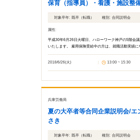
保育（指導員）・看護・施設整
対象卒年:
既卒（転職）
種別:
合同説明会
属性:
平成30年6月26日火曜日、ハローワーク神戸の5階
いたします。 雇用保険受給中の方は、就職活動実績
2018/6/26(火)
|
13:00 ~ 15:30
兵庫労働局
夏の大卒者等合同企業説明会/エ
さき
対象卒年:
既卒（転職）
種別:
合同説明会