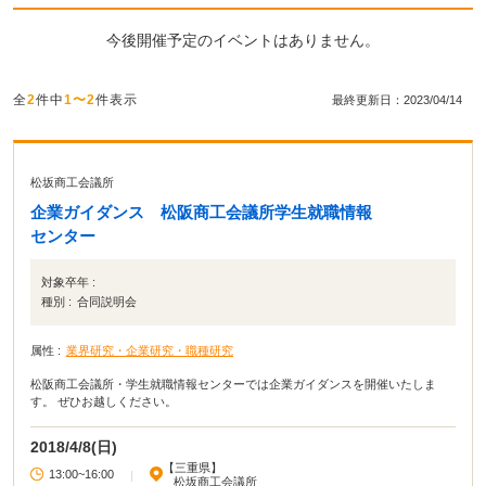
今後開催予定のイベントはありません。
全
2
件中
1〜2
件表示
最終更新日：2023/04/14
松坂商工会議所
企業ガイダンス 松阪商工会議所学生就職情報
センター
対象卒年 :
種別 :
合同説明会
属性 :
業界研究・企業研究・職種研究
松阪商工会議所・学生就職情報センターでは企業ガイダンスを開催いたしま
す。 ぜひお越しください。
2018/4/8(日)
【三重県】
13:00~16:00
|
松坂商工会議所