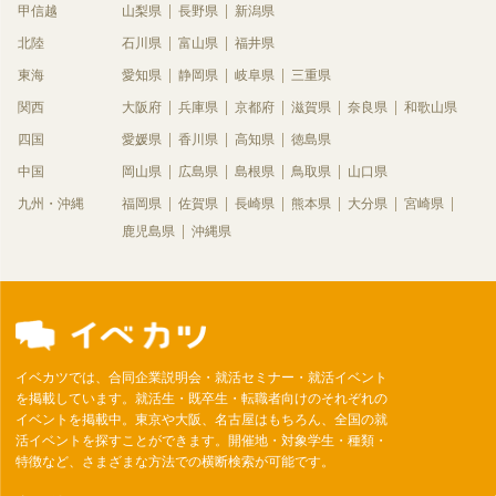
甲信越
山梨県
長野県
新潟県
北陸
石川県
富山県
福井県
東海
愛知県
静岡県
岐阜県
三重県
関西
大阪府
兵庫県
京都府
滋賀県
奈良県
和歌山県
四国
愛媛県
香川県
高知県
徳島県
中国
岡山県
広島県
島根県
鳥取県
山口県
九州・沖縄
福岡県
佐賀県
長崎県
熊本県
大分県
宮崎県
鹿児島県
沖縄県
イベカツでは、合同企業説明会・就活セミナー・就活イベント
を掲載しています。就活生・既卒生・転職者向けのそれぞれの
イベントを掲載中。東京や大阪、名古屋はもちろん、全国の就
活イベントを探すことができます。開催地・対象学生・種類・
特徴など、さまざまな方法での横断検索が可能です。