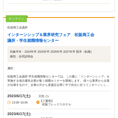
オンライン
松坂商工会議所
インターンシップ＆業界研究フェア 松阪商工会
議所・学生就職情報センター
対象卒年 :
2024年卒 2025年卒 2026年卒 2027年卒 既卒（転職）
種別 :
合同説明会
属性 :
松阪商工会議所 学生就職情報センターでは、この夏に「インターンシップ」を
実施する地元優良企業が集う就職セミナーを開催します。 様々な業界から企業
が出展するので、企業の方から直接話を聞く中で自分に合うインターンシップ
を探すことができます。
2023/6/17(土)
天気
【三重県】
13:00~16:00
|
松阪フレックスホテル
2023/6/17(土)