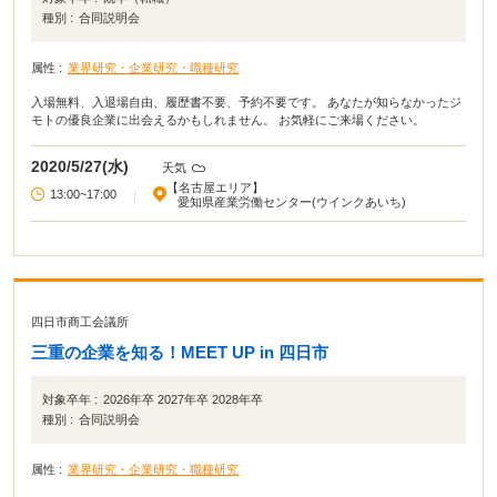
種別 :
合同説明会
属性 :
業界研究・企業研究・職種研究
入場無料、入退場自由、履歴書不要、予約不要です。 あなたが知らなかったジ
モトの優良企業に出会えるかもしれません。 お気軽にご来場ください。
2020/5/27(水)
天気
【名古屋エリア】
13:00~17:00
|
愛知県産業労働センター(ウインクあいち)
四日市商工会議所
三重の企業を知る！MEET UP in 四日市
対象卒年 :
2026年卒 2027年卒 2028年卒
種別 :
合同説明会
属性 :
業界研究・企業研究・職種研究