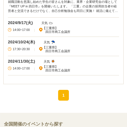
就職活動を意識し始めた学生の皆さんを対象に、業界・企業研究会の場として
『MEET UP in 四日市』を開催いたします。 「三重」の企業の採用担当者や経
営者と交流できるだけでなく、自己分析勉強会も同日に実施！ 就活に備えて不
安を抱える皆さんのヒントとなる内容が盛りだくさんです！どうぞお気軽にご
参加ください。
2024/9/17(火)
天気
【三重県】
14:00~17:00
|
四日市商工会議所
2024/10/24(木)
天気
【三重県】
17:30~20:30
|
四日市商工会議所
2024/11/30(土)
天気
【三重県】
14:00~17:00
|
四日市商工会議所
1
全国開催のイベントから探す