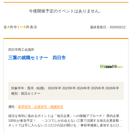
今後開催予定のイベントはありません。
全
4
件中
1〜4
件表示
最終更新日：2025/02/12
四日市商工会議所
三重の就職セミナー 四日市
対象卒年 :
既卒（転職） 2022年卒 2023年卒 2024年卒 2025年卒 2026年卒
種別 :
就活セミナー
属性 :
業界研究・企業研究・職種研究
就活を有利に進めるポイントは「地元企業」への積極アプローチ！ 県内企業
100社が参加予定！ ・ココでしか出会えない三重で活躍する地元企業多数 ・
ネットでは手に入らないココだけの話が聞ける ・事前準備無し参加するだけで
三重の仕事が丸分かり 三重で就職したいあなたにピッタリのイベントです。