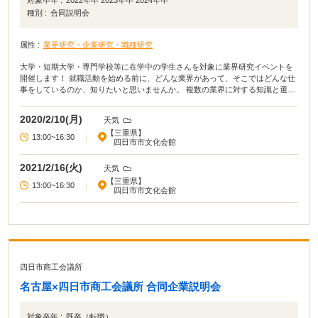
対象卒年 :
2022年卒 2023年卒 2024年卒
種別 :
合同説明会
属性 :
業界研究・企業研究・職種研究
大学・短期大学・専門学校等に在学中の学生さんを対象に業界研究イベントを
開催します！ 就職活動を始める前に、どんな業界があって、そこではどんな仕
事をしているのか、知りたいと思いませんか。 複数の業界に対する知識と選択
肢を増やしておくことで、皆さんのこれからの就職活動も効率的に進められま
す。
2020/2/10(月)
天気
【三重県】
13:00~16:30
|
四日市市文化会館
2021/2/16(火)
天気
【三重県】
13:00~16:30
|
四日市市文化会館
四日市商工会議所
名古屋×四日市商工会議所 合同企業説明会
対象卒年 :
既卒（転職）