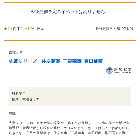
今後開催予定のイベントはありません。
全
17
件中
1〜17
件表示
最終更新日：2019/11/29
京都大学
先輩シリーズ 住友商事, 三菱商事, 豊田通商
対象卒年 :
種別 :
就活セミナー
属性 :
先輩シリーズ10 京都大学の卒業生・修了生が登壇し、ご自身の学生生活や進
路選択・就職活動から現在の業務・やりがいまで、ざっくばらんにお話しいた
だきます。今回の登壇者は、住友商事、三菱商事、豊田通商（順不同）に勤務
する卒業・修了生です。 ※京都大学の学生にみが参加可能です。