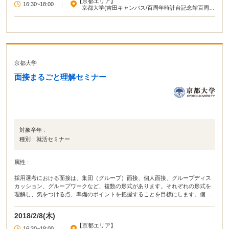
【京都エリア】
16:30~18:00
|
京都大学(吉田キャンパス/百周年時計台記念館百周年
記念ホール)
京都大学
面接まるごと理解セミナー
対象卒年 :
種別 :
就活セミナー
属性 :
採用選考における面接は、集団（グループ）面接、個人面接、グループディス
カッション、グループワークなど、複数の形式があります。それぞれの形式を
理解し、気をつける点、準備のポイントを把握することを目標にします。個人
ワーク・グループワークを含む講義形式です。2018年3月6日開催の同タイトル
のセミナーとほぼ同じ内容です。
2018/2/8(木)
【京都エリア】
16:30~18:00
|