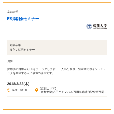
京都大学
ES添削会セミナー
対象卒年 :
種別 :
就活セミナー
属性 :
採用側の目線からESをチェックします。一人15分程度。短時間でポイントチェ
ックを希望する人に最適の講座です。
2018/3/22(木)
【京都エリア】
14:30~18:00
|
京都大学(吉田キャンパス/百周年時計台記念館百周年
記念ホール)