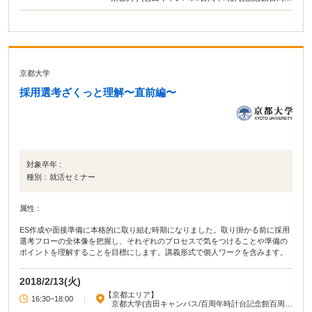
記念ホール)
京都大学
採用選考ざくっと理解〜直前編〜
対象卒年 :
種別 :
就活セミナー
属性 :
ES作成や面接準備に本格的に取り組む時期になりました。取り掛かる前に採用
選考フローの全体像を把握し、それぞれのプロセスで気をつけることや準備の
ポイントを理解することを目標にします。講義形式で個人ワークを含みます。
2018/2/13(火)
【京都エリア】
16:30~18:00
|
京都大学(吉田キャンパス/百周年時計台記念館百周年