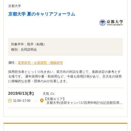
京都大学
京都大学 夏のキャリアフォーラム
対象卒年 :
既卒（転職）
種別 :
合同説明会
属性 :
業界研究・企業研究・職種研究
採用担当者とじっくり向き合い、双方向の対話を通じて、進路決定の参考とす
る場です。 通年採用や夏・秋採用など、今後も採用計画があり、京大生の採用
に積極的な企業・団体のみが出展します。
2019/6/13(木)
天気
【京都エリア】
11:00~17:00
|
京都大学(吉田キャンパス/百周年時計台記念館百周年
記念ホール)