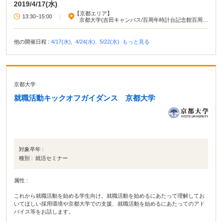
2019/4/17(水)
【京都エリア】
13:30~15:00
|
京都大学(吉田キャンパス/百周年時計台記念館百周年
記念ホール)
他の開催日程 :
4/17(水),
4/24(水),
5/22(水)
もっと見る
京都大学
就職活動キックオフガイダンス 京都大学
対象卒年 :
種別 :
就活セミナー
属性 :
これから就職活動を始める学生向け。就職活動を始めるにあたって理解してお
いてほしい採用環境や京都大学での支援、就職活動を始めるにあたってのアド
バイス等をお話します。