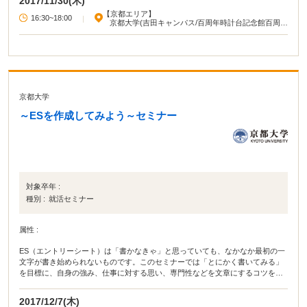
2017/11/30(木)
【京都エリア】
16:30~18:00
|
京都大学(吉田キャンパス/百周年時計台記念館百周年
記念ホール)
京都大学
～ESを作成してみよう～セミナー
対象卒年 :
種別 :
就活セミナー
属性 :
ES（エントリーシート）は「書かなきゃ」と思っていても、なかなか最初の一
文字が書き始められないものです。このセミナーでは「とにかく書いてみる」
を目標に、自身の強み、仕事に対する思い、専門性などを文章にするコツをお
伝えします。個人ワーク、グループワークを含みます。2018年2月19日開催の
同タイトルのセミナーとほぼ同じ内容です。
2017/12/7(木)