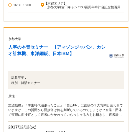
【京都エリア】
16:30~18:00
|
京都大学(吉田キャンパス/百周年時計台記念館百周年
記念ホール)
京都大学
人事の本音セミナー 【アマゾンジャパン、カシ
オ計算機、東洋鋼鈑、日本IBM】
対象卒年 :
種別 :
就活セミナー
属性 :
志望動機」「学生時代頑張ったこと」「自己PR」は面接の３大質問と言われて
いますが、この質問から面接官は何を判断しているのでしょうか？企業・団体
で実際に面接官として選考にかかわっていらっしゃる方をお招きし、選考場面
で見ているポイントやこんな回答はうれしかったorちょっと困った等、これま
での経験や感想をざっくばらんにお話いただきます。
2017/12/12(火)