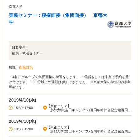
京都大学
実践セミナー：模擬面接（集団面接） 京都大
学
対象卒年 :
種別 :
就活セミナー
属性 :
面接対策
・4名×2グループで集団面接の練習をします。 ・電話もしくは来室で予約を受
け付けます。 ・10分以上の遅刻は参加できません。 ※京都大学の学生のみ参加
可能です。
2019/4/10(水)
【京都エリア】
15:30~17:00
|
京都大学(吉田キャンパス/百周年時計台記念館百周年
記念ホール)
2019/4/10(水)
【京都エリア】
13:30~15:00
|
京都大学(吉田キャンパス/百周年時計台記念館百周年
記念ホール)