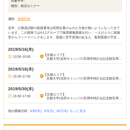
対象卒年 :
種別 :
就活セミナー
属性 :
面接対策
近年、公務員試験の面接選考は民間企業のものと大差が無いようになってきて
います。この講座では4人1グループで集団模擬面接を行い、一人ひとりに面接
官からフィードバックをします。面接に苦手意識のある人、集団面接の予定の
ある人はぜひ受講してください。
2019/5/16(木)
【京都エリア】
13:30~15:00
|
京都大学(吉田キャンパス/百周年時計台記念館百周年
記念ホール)
2019/5/16(木)
【京都エリア】
15:30~17:00
|
京都大学(吉田キャンパス/百周年時計台記念館百周年
記念ホール)
2019/5/30(木)
【京都エリア】
15:30~17:00
|
京都大学(吉田キャンパス/百周年時計台記念館百周年
記念ホール)
他の開催日程 :
5/30(木),
6/3(月),
6/27(木)
もっと見る