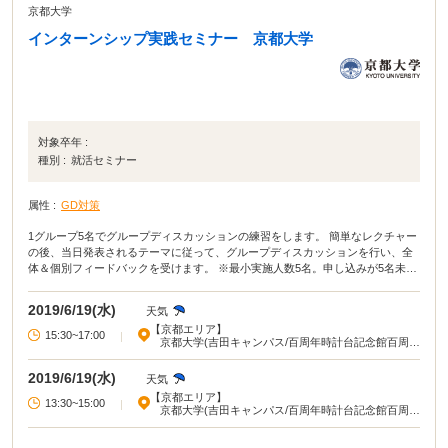
京都大学
インターンシップ実践セミナー 京都大学
対象卒年 :
種別 :
就活セミナー
属性 :
GD対策
1グループ5名でグループディスカッションの練習をします。 簡単なレクチャー
の後、当日発表されるテーマに従って、グループディスカッションを行い、全
体＆個別フィードバックを受けます。 ※最小実施人数5名。申し込みが5名未満
の場合は中止となります。
2019/6/19(水)
天気
【京都エリア】
15:30~17:00
|
京都大学(吉田キャンパス/百周年時計台記念館百周年
記念ホール)
2019/6/19(水)
天気
【京都エリア】
13:30~15:00
|
京都大学(吉田キャンパス/百周年時計台記念館百周年
記念ホール)