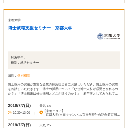
京都大学
博士就職支援セミナー 京都大学
対象卒年 :
種別 :
就活セミナー
属性 :
個別相談
博士採用の実績が豊富な企業の採用担当者にお越しいただき、博士採用の実際
をお話しいただきます。博士の採用について「なぜ博士人材が必要とされるの
か？」「博士採用は修士採用とどこが違うのか？」「新卒者としてみられてい
るのか、中途者としてみられているのか？」「選考のプロセスの判断基準はど
のようなものか？」等、博士採用についてよくある疑問・不安にお答えいただ
2019/7/7(日)
天気
きます。
【京都エリア】
10:30~13:00
|
京都大学(吉田キャンパス/百周年時計台記念館百周年
記念ホール)
2019/7/7(日)
天気