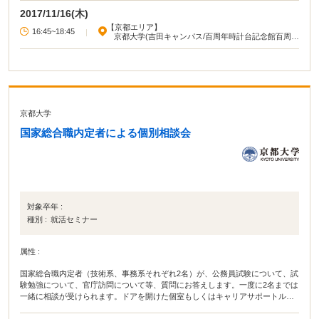
2017/11/16(木)
【京都エリア】
16:45~18:45
|
京都大学(吉田キャンパス/百周年時計台記念館百周年
記念ホール)
京都大学
国家総合職内定者による個別相談会
対象卒年 :
種別 :
就活セミナー
属性 :
国家総合職内定者（技術系、事務系それぞれ2名）が、公務員試験について、試
験勉強について、官庁訪問について等、質問にお答えします。一度に2名までは
一緒に相談が受けられます。ドアを開けた個室もしくはキャリアサポートルー
ムのオープンスペースで実施します。 ※京都大学の学生のみが参加可能です。