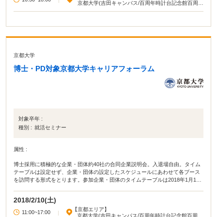
京都大学(吉田キャンパス/百周年時計台記念館百周年
記念ホール)
京都大学
博士・PD対象京都大学キャリアフォーラム
対象卒年 :
種別 :
就活セミナー
属性 :
博士採用に積極的な企業・団体約40社の合同企業説明会。入退場自由。タイム
テーブルは設定せず、企業・団体の設定したスケジュールにあわせて各ブース
を訪問する形式をとります。参加企業・団体のタイムテーブルは2018年1月15
日頃にこのページで公開します。
2018/2/10(土)
【京都エリア】
11:00~17:00
|
京都大学(吉田キャンパス/百周年時計台記念館百周年