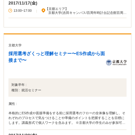
2017/11/17(金)
【京都エリア】
13:00~17:00
|
京都大学(吉田キャンパス/百周年時計台記念館百周年
記念ホール)
京都大学
採用選考ざくっと理解セミナー〜ES作成から面
接まで〜
対象卒年 :
種別 :
就活セミナー
属性 :
本格的にES作成や面接準備をする前に採用選考のフローの全体像を理解し、そ
れぞれのプロセスで気をつけることや準備のポイントを把握することを目標に
します。講義形式で個人ワークを含みます。 ※京都大学の学生のみが参加可能
です