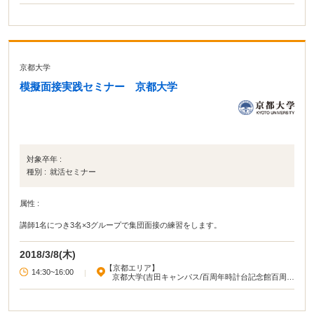
記念ホール)
京都大学
模擬面接実践セミナー 京都大学
対象卒年 :
種別 :
就活セミナー
属性 :
講師1名につき3名×3グループで集団面接の練習をします。
2018/3/8(木)
【京都エリア】
14:30~16:00
|
京都大学(吉田キャンパス/百周年時計台記念館百周年
記念ホール)