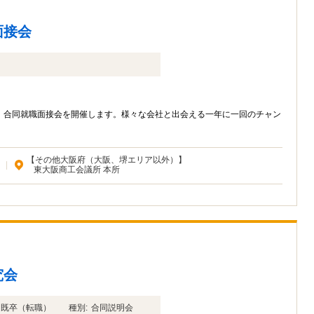
面接会
、合同就職面接会を開催します。様々な会社と出会える一年に一回のチャン
【その他大阪府（大阪、堺エリア以外）】
|
東大阪商工会議所 本所
究会
年卒 既卒（転職）
種別:
合同説明会