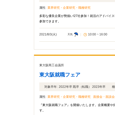
属性:
業界研究・企業研究・職種研究
多彩な優良企業が勢揃い!27社参加！就活のアドバイ
参加できます。
2021/8/3(火)
|
10:00 ~ 16:00
天気
東大阪商工会議所
東大阪就職フェア
対象卒年:
2022年卒 既卒（転職） 2023年卒
種
属性:
業界研究・企業研究・職種研究
面接会・面談会
『東大阪就職フェア』を開催いたします。企業概要や
す。