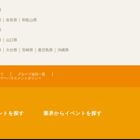
県
県
奈良県
和歌山県
県
県
山口県
県
大分県
宮崎県
鹿児島県
沖縄県
いて
グループ会社一覧
マーハラスメントポリシー
ントを探す
業界からイベントを探す