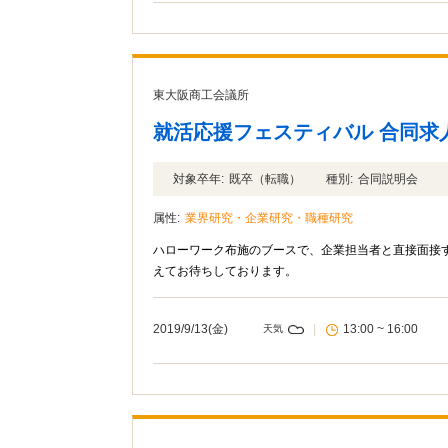
東大阪商工会議所
就活応援フェスティバル 合同求
対象卒年:
既卒（転職）
種別:
合同説明会
属性:
業界研究・企業研究・職種研究
ハローワーク布施のブースで、企業担当者と直接面接す
えてお待ちしております。
2019/9/13(金)
|
13:00 ~ 16:00
天気