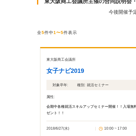
東大阪商工会議所主催の合同説明会
今後開催予
全
5
件中
1〜5
件表示
東大阪商工会議所
女子ナビ2019
対象卒年:
種別:
就活セミナー
属性:
会期中各種就活スキルアップセミナー開催！！入場無料・
ゼント！！
2018/6/27(水)
|
10:00 ~ 17:00