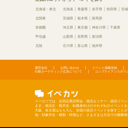
北海道・東北
北海道
青森県
岩手県
秋田県
宮城
北関東
茨城県
栃木県
群馬県
首都圏
埼玉県
東京都
神奈川県
千葉県
甲信越
山梨県
長野県
新潟県
北陸
石川県
富山県
福井県
運営会社
お問い合わせ
イベント掲載依頼
行動ターゲティング広告について
コンプライアンスポリ
イベカツでは、合同企業説明会・就活セミナー・就活イベン
ます。就活生・既卒生・転職者向けのそれぞれのイベントを
大阪、名古屋はもちろん、全国の就活イベントを探すことが
地・対象学生・種類・特徴など、さまざまな方法での横断検