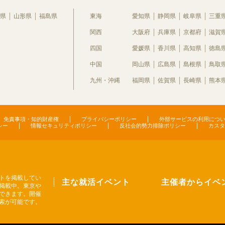
県
山形県
福島県
東海
愛知県
静岡県
岐阜県
三重
関西
大阪府
兵庫県
京都府
滋賀
四国
愛媛県
香川県
高知県
徳島
中国
岡山県
広島県
島根県
鳥取
九州・沖縄
福岡県
佐賀県
長崎県
熊本
免責事項・知的財産権
プライバシーポリシー
外部サービスの利用につ
シー
情報セキュリティポリシー
反社会的勢力排除ポリシー
カスタ
トを掲載してい
主な就活イベント
主催者からイベ
掲載中。東京や
できます。開催
索が可能です。