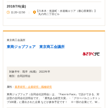
2018/7/6(金)
【六本木・有楽町・水道橋エリア（都心部東部）】
11:20~12:50
|
丸の内二丁目ビル
東京商工会議所
東商ジョブフェア 東京商工会議所
対象卒年 :
既卒（転職） 2022年卒
種別 :
合同説明会
属性 :
業界研究・企業研究・職種研究
東商ジョブフェア（合同会社説明会）は、『Face to Face』で話ができる、対
話型の合同会社説明会です。 「勇気ある経営大賞」・「グローバルニッチトッ
プ100選」に選出された企業 などが参加予定です！ ※一部の企業にて、WEB
面談も実施予定です。 また、人事担当者だけではなく、社長や取締役等の企業