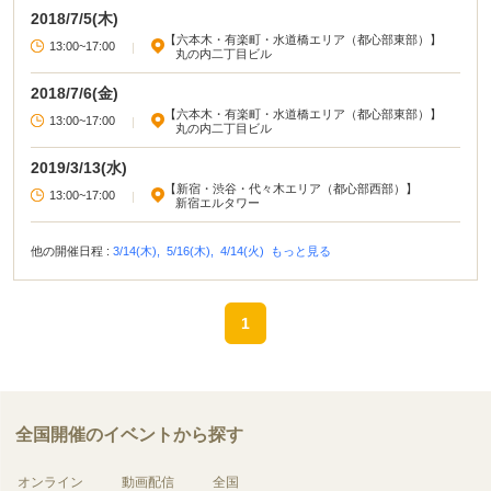
の経営者層が多数参加 します。 社長から直接、会社の魅力を知ることができる
2018/7/5(木)
チャンスです！（前年度の企業 の経営者層の参加実績は約7割）
【六本木・有楽町・水道橋エリア（都心部東部）】
13:00~17:00
|
丸の内二丁目ビル
2018/7/6(金)
【六本木・有楽町・水道橋エリア（都心部東部）】
13:00~17:00
|
丸の内二丁目ビル
2019/3/13(水)
【新宿・渋谷・代々木エリア（都心部西部）】
13:00~17:00
|
新宿エルタワー
他の開催日程 :
3/14(木),
5/16(木),
4/14(火)
もっと見る
1
全国開催のイベントから探す
オンライン
動画配信
全国