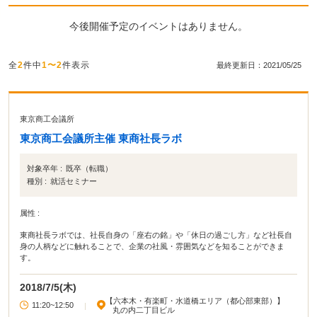
今後開催予定のイベントはありません。
全
2
件中
1〜2
件表示
最終更新日：2021/05/25
東京商工会議所
東京商工会議所主催 東商社長ラボ
対象卒年 :
既卒（転職）
種別 :
就活セミナー
属性 :
東商社長ラボでは、社長自身の「座右の銘」や「休日の過ごし方」など社長自
身の人柄などに触れることで、企業の社風・雰囲気などを知ることができま
す。
2018/7/5(木)
【六本木・有楽町・水道橋エリア（都心部東部）】
11:20~12:50
|
丸の内二丁目ビル