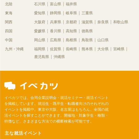
北陸
石川県
富山県
福井県
東海
愛知県
静岡県
岐阜県
三重県
関西
大阪府
兵庫県
京都府
滋賀県
奈良県
和歌山県
四国
愛媛県
香川県
高知県
徳島県
中国
岡山県
広島県
島根県
鳥取県
山口県
九州・沖縄
福岡県
佐賀県
長崎県
熊本県
大分県
宮崎県
鹿児島県
沖縄県
イベカツでは、合同企業説明会・就活セミナー・就活イベント
を掲載しています。就活生・既卒生・転職者向けのそれぞれの
イベントを掲載中。東京や大阪、名古屋はもちろん、全国の就
活イベントを探すことができます。開催地・対象学生・種類・
特徴など、さまざまな方法での横断検索が可能です。
主な就活イベント