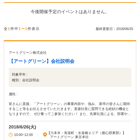
今後開催予定のイベントはありません。
全
1
件中
1〜1
件表示
最終更新日：2018/06/25
アートグリーン株式会社
【アートグリーン】会社説明会
対象卒年 :
種別 :
会社説明会
属性 :
皆さんに直接、「アートグリーン」の事業内容や、強み、 新卒の皆さんに期待
すること等をお伝えさせていただきます。直接社長に質問できる絶好の機会と
なりますので、 ぜひ奮ってご参加ください！ また、先輩社員による、部署や仕
事内容の紹介もありますよ！ 花卉業界のこと、アートグリーンのことを、 まず
は深くご理解いただければと思います！
2018/6/26(火)
【六本木・有楽町・水道橋エリア（都心部東部）】
10:00~12:00
|
アートグリーン 東京本社