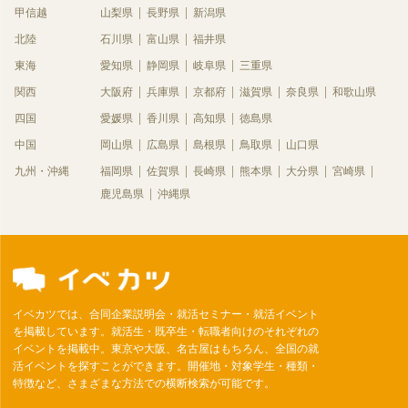
甲信越
山梨県
長野県
新潟県
北陸
石川県
富山県
福井県
東海
愛知県
静岡県
岐阜県
三重県
関西
大阪府
兵庫県
京都府
滋賀県
奈良県
和歌山県
四国
愛媛県
香川県
高知県
徳島県
中国
岡山県
広島県
島根県
鳥取県
山口県
九州・沖縄
福岡県
佐賀県
長崎県
熊本県
大分県
宮崎県
鹿児島県
沖縄県
イベカツでは、合同企業説明会・就活セミナー・就活イベント
を掲載しています。就活生・既卒生・転職者向けのそれぞれの
イベントを掲載中。東京や大阪、名古屋はもちろん、全国の就
活イベントを探すことができます。開催地・対象学生・種類・
特徴など、さまざまな方法での横断検索が可能です。