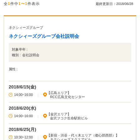
全
1
件中
1〜1
件表示
最終更新日：2018/06/28
ネクシィーズグループ
ネクシィーズグループ会社説明会
対象卒年 :
種別 :
会社説明会
属性 :
2018/6/15(金)
【広島エリア】
14:00~16:00
|
RCC広島文化センター
2018/6/20(水)
【金沢エリア】
14:00~16:00
|
金沢フコク生命駅前ビル
2018/6/25(月)
【新宿・渋谷・代々木エリア（都心部西部）】
10:30~12:00
|
ネクシィーズスクエアビル