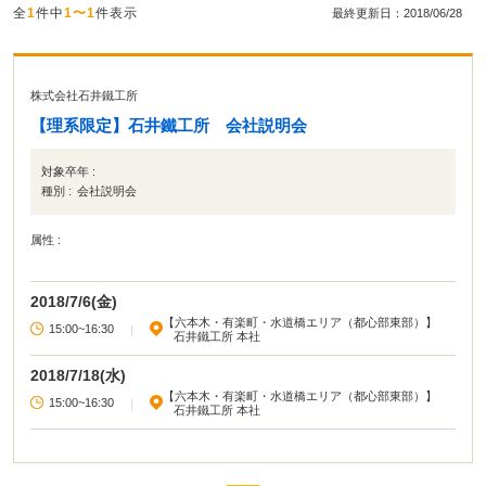
全
1
件中
1〜1
件表示
最終更新日：2018/06/28
株式会社石井鐵工所
【理系限定】石井鐵工所 会社説明会
対象卒年 :
種別 :
会社説明会
属性 :
2018/7/6(金)
【六本木・有楽町・水道橋エリア（都心部東部）】
15:00~16:30
|
石井鐵工所 本社
2018/7/18(水)
【六本木・有楽町・水道橋エリア（都心部東部）】
15:00~16:30
|
石井鐵工所 本社