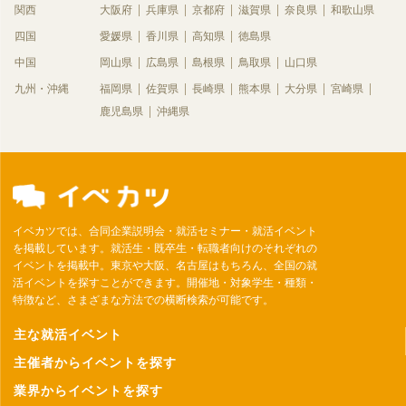
関西
大阪府
兵庫県
京都府
滋賀県
奈良県
和歌山県
四国
愛媛県
香川県
高知県
徳島県
中国
岡山県
広島県
島根県
鳥取県
山口県
九州・沖縄
福岡県
佐賀県
長崎県
熊本県
大分県
宮崎県
鹿児島県
沖縄県
イベカツでは、合同企業説明会・就活セミナー・就活イベント
を掲載しています。就活生・既卒生・転職者向けのそれぞれの
イベントを掲載中。東京や大阪、名古屋はもちろん、全国の就
活イベントを探すことができます。開催地・対象学生・種類・
特徴など、さまざまな方法での横断検索が可能です。
主な就活イベント
主催者からイベントを探す
業界からイベントを探す