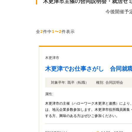
木更津市主催の合同説明会・就活セ
今後開催予
全
2
件中
1〜2
件表示
木更津市
木更津でお仕事さがし 合同就
対象卒年:
既卒（転職）
種別:
合同説明会
属性:
木更津市の主催（ハローワーク木更津と連携）により
は、地元企業多数参加します。木更津市役所職員募集
する方、興味のある方はぜひご参加ください。