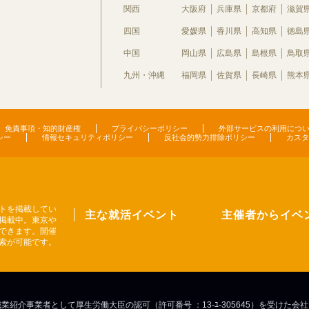
関西
大阪府
兵庫県
京都府
滋賀
四国
愛媛県
香川県
高知県
徳島
中国
岡山県
広島県
島根県
鳥取
九州・沖縄
福岡県
佐賀県
長崎県
熊本
免責事項・知的財産権
プライバシーポリシー
外部サービスの利用につ
シー
情報セキュリティポリシー
反社会的勢力排除ポリシー
カスタ
トを掲載してい
主な就活イベント
主催者からイベ
掲載中。東京や
できます。開催
索が可能です。