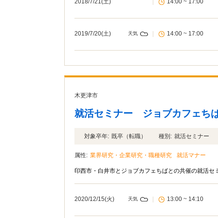
2018/7/21(土)
|
14:00 ~ 17:00
2019/7/20(土)
|
14:00 ~ 17:00
天気
木更津市
就活セミナー ジョブカフェち
対象卒年:
既卒（転職）
種別:
就活セミナー
属性:
業界研究・企業研究・職種研究
就活マナー
印西市・白井市とジョブカフェちばとの共催の就活セ
2020/12/15(火)
|
13:00 ~ 14:10
天気