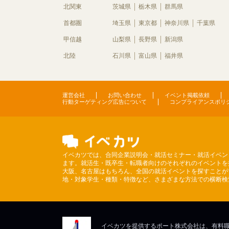
北関東
茨城県
栃木県
群馬県
首都圏
埼玉県
東京都
神奈川県
千葉県
甲信越
山梨県
長野県
新潟県
北陸
石川県
富山県
福井県
運営会社
お問い合わせ
イベント掲載依頼
行動ターゲティング広告について
コンプライアンスポリ
イベカツでは、合同企業説明会・就活セミナー・就活イベン
ます。就活生・既卒生・転職者向けのそれぞれのイベントを
大阪、名古屋はもちろん、全国の就活イベントを探すことが
地・対象学生・種類・特徴など、さまざまな方法での横断検