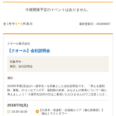
今後開催予定のイベントはありません。
全
1
件中
1〜1
件表示
最終更新日：2018/08/07
クオール株式会社
【クオール】会社説明会
対象卒年 :
種別 :
会社説明会
属性 :
2019年卒業(見込)の＜薬学生＞を対象とした会社説明会です。 「考える薬剤
師、募集」のコンセプトの下、薬剤師の未来、みなさんの将来について一緒に
考えましょう！ ※薬学生以外の方はご参加いただけませんのでご注意くださ
い。 ※当日の緊急連絡先は、日程が近づきましたら参加者にご案内いたしま
す。
2018/7/3(火)
【六本木・有楽町・水道橋エリア（都心部東部）】
19:30~20:30
|
城山トラストタワー