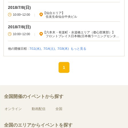
2018/7/8(日)
【仙台エリア】
10:00~12:00
|
住友生命仙台中央ビル
2018/7/8(日)
【六本木・有楽町・水道橋エリア（都心部東部）】
10:00~12:00
|
フロントプレイス日本橋(日本橋ラーニングセンタ
ー)
他の開催日程 :
7/11(水),
7/14(土),
7/19(木)
もっと見る
1
全国開催のイベントから探す
オンライン
動画配信
全国
全国のエリアからイベントを探す