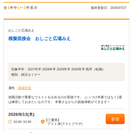
全
1
件中
1〜1
件表示
最終更新日：2026/07/27
おしごと広場みえ
模擬面接会 おしごと広場みえ
対象卒年 :
2027年卒 2028年卒 2029年卒 2030年卒 既卒（転職）
種別 :
就活セミナー
属性 :
面接対策
就職活動で重要なウエイトを占めるのが面接です。 ぶっつけ本番ではなく1度
は練習しておきたいものです。 本番さながらの面接体験ができます！
2026/8/13(木)
参加
【三重県】
10:00~10:40
|
アスト津(アストプラザ)