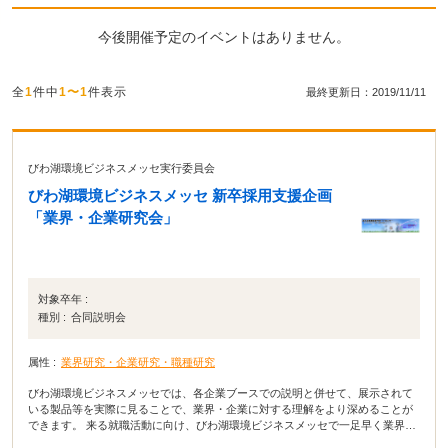
今後開催予定のイベントはありません。
全
1
件中
1〜1
件表示
最終更新日：2019/11/11
びわ湖環境ビジネスメッセ実行委員会
びわ湖環境ビジネスメッセ 新卒採用支援企画
「業界・企業研究会」
対象卒年 :
種別 :
合同説明会
属性 :
業界研究・企業研究・職種研究
びわ湖環境ビジネスメッセでは、各企業ブースでの説明と併せて、展示されて
いる製品等を実際に見ることで、業界・企業に対する理解をより深めることが
できます。 来る就職活動に向け、びわ湖環境ビジネスメッセで一足早く業界・
企業研究を始めましょう。