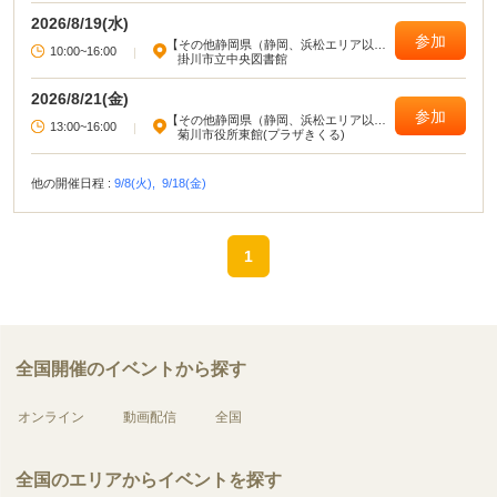
2026/8/19(水)
参加
【その他静岡県（静岡、浜松エリア以
10:00~16:00
|
外）】
掛川市立中央図書館
2026/8/21(金)
参加
【その他静岡県（静岡、浜松エリア以
13:00~16:00
|
外）】
菊川市役所東館(プラザきくる)
他の開催日程 :
9/8(火),
9/18(金)
1
全国開催のイベントから探す
オンライン
動画配信
全国
全国のエリアからイベントを探す