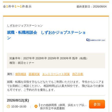
全
1
件中
1〜1
件表示
最終更新日：2026/08/04
しずおかジョブステーション
就職・転職相談会 しずおかジョブステーショ
ン
対象卒年 :
2027年卒 2028年卒 2029年卒 2030年卒 既卒（転職）
種別 :
就活セミナー
属性 :
個別相談
面接対策
エントリーシート対策
自己分析
就職・転職を目指す方ならどなたでもご利用いただけます。 学生からシニアま
でお気軽にご相談ください。 相談時間は1人最大50分です。 飛び込みでの参加
も可ですが、ご予約の方を優先します。
2026/8/12(水)
参加
【その他静岡県（静岡、浜松エリア以
10:00~16:00
|
外）】
掛川市立中央図書館