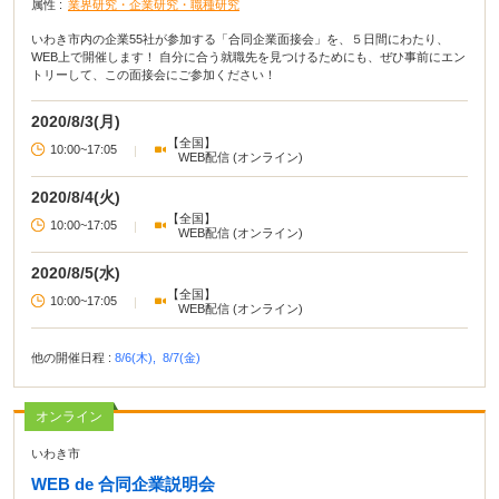
属性 :
業界研究・企業研究・職種研究
いわき市内の企業55社が参加する「合同企業面接会」を、５日間にわたり、
WEB上で開催します！ 自分に合う就職先を見つけるためにも、ぜひ事前にエン
トリーして、この面接会にご参加ください！
2020/8/3(月)
【全国】
10:00~17:05
|
WEB配信 (オンライン)
2020/8/4(火)
【全国】
10:00~17:05
|
WEB配信 (オンライン)
2020/8/5(水)
【全国】
10:00~17:05
|
WEB配信 (オンライン)
他の開催日程 :
8/6(木),
8/7(金)
オンライン
いわき市
WEB de 合同企業説明会