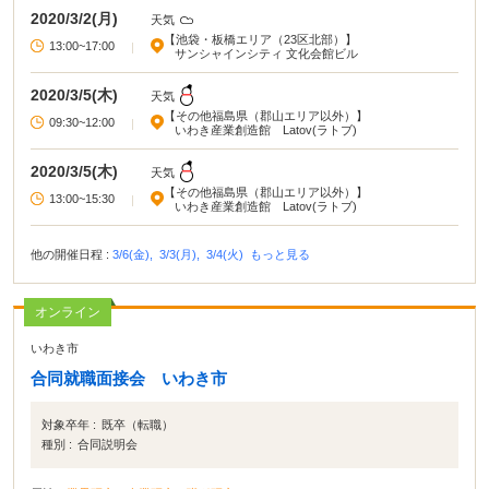
2020/3/2(月)
天気
【池袋・板橋エリア（23区北部）】
13:00~17:00
|
サンシャインシティ 文化会館ビル
2020/3/5(木)
天気
【その他福島県（郡山エリア以外）】
09:30~12:00
|
いわき産業創造館 Latov(ラトブ)
2020/3/5(木)
天気
【その他福島県（郡山エリア以外）】
13:00~15:30
|
いわき産業創造館 Latov(ラトブ)
他の開催日程 :
3/6(金),
3/3(月),
3/4(火)
もっと見る
オンライン
いわき市
合同就職面接会 いわき市
対象卒年 :
既卒（転職）
種別 :
合同説明会