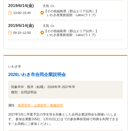
2019/6/14(金)
天気
【その他福島県（郡山エリア以外）】
13:00~15:45
|
いわき産業創造館 Latov(ラトブ)
2019/6/14(金)
天気
【その他福島県（郡山エリア以外）】
09:15~12:00
|
いわき産業創造館 Latov(ラトブ)
いわき市
2026いわき市合同企業説明会
対象卒年 :
既卒（転職） 2026年卒 2027年卒
種別 :
合同説明会
属性 :
業界研究・企業研究・職種研究
2027年3月に卒業予定の学生等を対象とした合同企業説明会を開催いたしま
す。 参加企業数155社、1月31日(土)までの参加事前登録で特典を利用できま
す！お気軽にご参加ください。