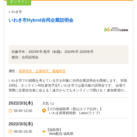
オンライン
いわき市
いわき市Hybrid合同企業説明会
対象卒年 :
2023年卒 既卒（転職） 2024年卒 2025年卒
種別 :
合同説明会
属性 :
業界研究・企業研究・職種研究
いわき市での就職を考えている方を対象に合同企業説明会を開催します。 対面
100社、オンライン40社参加予定‼ いわき市では最大級の説明会です。 会場で
実際に企業担当者に会える！遠方からでもオンラインで聞ける！ 参加希望の方
は事前エントリーをお願いします。
2022/3/3(木)
天気
【その他福島県（郡山エリア以外）】
09:30~12:00
|
いわき産業創造館 Latov(ラトブ)
2022/3/3(木)
【福島県】
09:30~15:30
|
Web配信 福島県