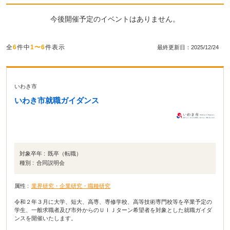
今後開催予定のイベントはありません。
全
6
件中
1〜6
件表示
最終更新日：2025/12/24
いわき市
いわき市就職ガイダンス
対象卒年 :
既卒（転職）
種別 :
合同説明会
属性 :
業界研究・企業研究・職種研究
令和２年３月に大学、短大、高専、専修学校、高等技術専門校等を卒業予定の
学生、一般求職者及び市外からのＵＩＪターン希望者を対象とした就職ガイダ
ンスを開催いたします。