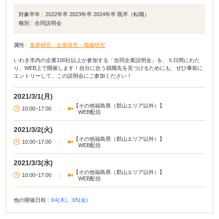
対象卒年 :
2022年卒 2023年卒 2024年卒 既卒（転職）
種別 :
合同説明会
属性 :
業界研究・企業研究・職種研究
いわき市内の企業100社以上が参加する「合同企業説明会」を、５日間にわた
り、WEB上で開催します！自分に合う就職先を見つけるためにも、ぜひ事前に
エントリーして、この説明会にご参加ください！
2021/3/1(月)
【その他福島県（郡山エリア以外）】
10:00~17:00
|
WEB配信
2021/3/2(火)
【その他福島県（郡山エリア以外）】
10:00~17:00
|
WEB配信
2021/3/3(水)
【その他福島県（郡山エリア以外）】
10:00~17:00
|
WEB配信
他の開催日程 :
3/4(木),
3/5(金)