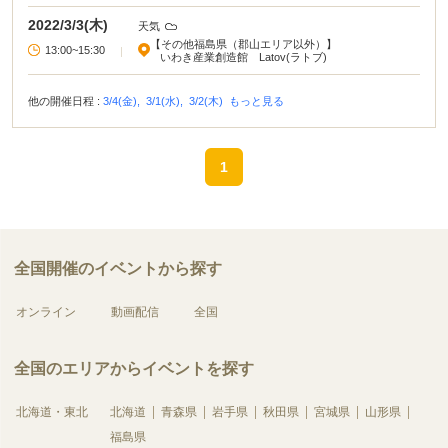
2022/3/3(木)
天気
【その他福島県（郡山エリア以外）】
13:00~15:30
|
いわき産業創造館 Latov(ラトブ)
他の開催日程 :
3/4(金),
3/1(水),
3/2(木)
もっと見る
1
全国開催のイベントから探す
オンライン
動画配信
全国
全国のエリアからイベントを探す
北海道・東北
北海道
青森県
岩手県
秋田県
宮城県
山形県
福島県