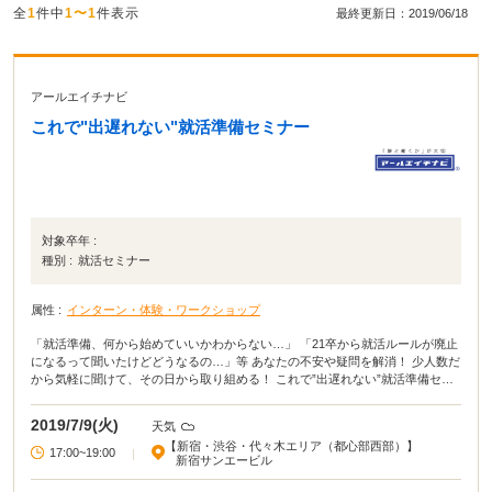
全
1
件中
1〜1
件表示
最終更新日：2019/06/18
アールエイチナビ
これで"出遅れない"就活準備セミナー
対象卒年 :
種別 :
就活セミナー
属性 :
インターン・体験・ワークショップ
「就活準備、何から始めていいかわからない…」 「21卒から就活ルールが廃止
になるって聞いたけどどうなるの…」等 あなたの不安や疑問を解消！ 少人数だ
から気軽に聞けて、その日から取り組める！ これで”出遅れない”就活準備セミ
ナーを「誰と働くかが大切」を提唱するアールエイチナビが開催。 希望者は後
日、面談をすることも可能です！ どんな内容なのか、ぜひイベント公式サイト
2019/7/9(火)
天気
をご覧ください。 《日時》 2019年7月9日（火） 17:00〜19:00 ※途中退室不
【新宿・渋谷・代々木エリア（都心部西部）】
可 受付時間：16:40～16:55 予約締め切り：2019年7月5日（金） 終日 《開催場
17:00~19:00
|
新宿サンエービル
所》 東京都新宿区西新宿1-22-2 新宿サンエービル 12階 株式会社プレシャスパ
ートナーズ （当日はご案内を出させていただきます。） 参加費：無料 持ち