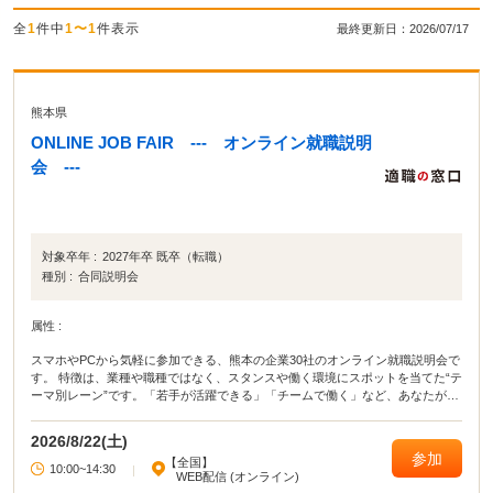
全
1
件中
1〜1
件表示
最終更新日：2026/07/17
熊本県
ONLINE JOB FAIR --- オンライン就職説明
会 ---
対象卒年 :
2027年卒 既卒（転職）
種別 :
合同説明会
属性 :
スマホやPCから気軽に参加できる、熊本の企業30社のオンライン就職説明会で
す。 特徴は、業種や職種ではなく、スタンスや働く環境にスポットを当てた“テ
ーマ別レーン”です。「若手が活躍できる」「チームで働く」など、あなたが大
切にしたい軸で企業を探せます。 「自分に合う企業がまだわからない」という
方も大歓迎。 あなたらしく働ける企業との出会いを見つけてみませんか？
2026/8/22(土)
参加
【全国】
10:00~14:30
|
WEB配信 (オンライン)