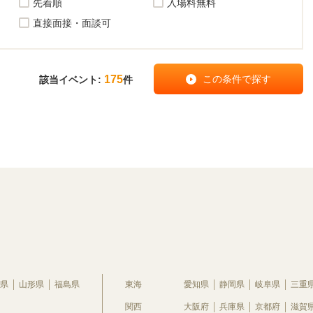
先着順
入場料無料
直接面接・面談可
175
該当イベント:
件
県
山形県
福島県
東海
愛知県
静岡県
岐阜県
三重
関西
大阪府
兵庫県
京都府
滋賀