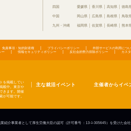
四国
愛媛県
香川県
高知県
徳島
中国
岡山県
広島県
島根県
鳥取
九州・沖縄
福岡県
佐賀県
長崎県
熊本
免責事項・知的財産権
プライバシーポリシー
外部サービスの利用につ
シー
情報セキュリティポリシー
反社会的勢力排除ポリシー
カスタ
トを掲載してい
主な就活イベント
主催者からイベ
掲載中。東京や
できます。開催
索が可能です。