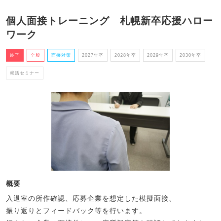
個人面接トレーニング 札幌新卒応援ハロー
ワーク
終了
全般
面接対策
2027年卒
2028年卒
2029年卒
2030年卒
就活セミナー
概要
入退室の所作確認、応募企業を想定した模擬面接、
振り返りとフィードバック等を行います。