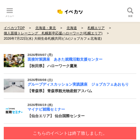
メニュー
検索
イベカツTOP
北海道・東北
北海道
札幌エリア
個人面接トレーニング 札幌新卒応援ハローワーク(札幌エリア)
2026年7月22日(水) 大樹生命札幌共同ビル(ジョブカフェ北海道)
2026年09/07 (月)
面接対策講座 あきた就職活動支援センター
【秋田県】 ハローワーク鷹巣
2026年08/08 (土)
グループディスカッション実践講座 ジョブカフェあおもり
【青森県】 青森県観光物産館アスパム
2026年08/19 (水)
マイナビ就職セミナー
【仙台エリア】 仙台国際センター
こちらのイベントは終了致しました。