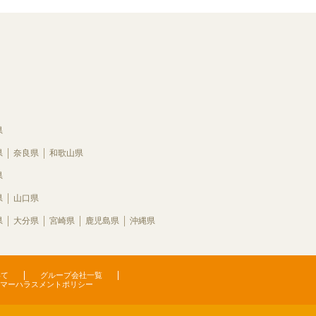
県
県
奈良県
和歌山県
県
県
山口県
県
大分県
宮崎県
鹿児島県
沖縄県
いて
グループ会社一覧
マーハラスメントポリシー