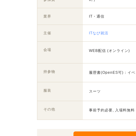
業界
IT・通信
主催
ITなび就活
会場
WEB配信 (オンライン)
持参物
履歴書(OpenES可)：
服装
スーツ
その他
事前予約必要, 入場料無料