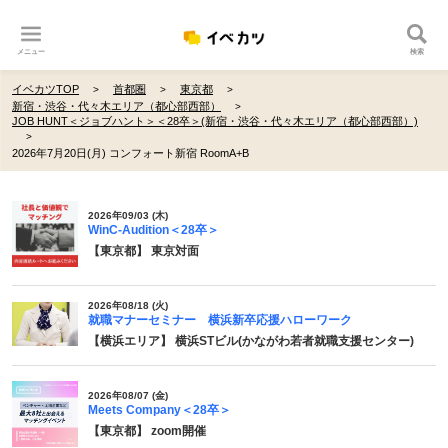
メニュー
検索
イベカツTOP
首都圏
東京都
新宿・渋谷・代々木エリア（都心部西部）
JOB HUNT＜ジョブハント＞＜28卒＞(新宿・渋谷・代々木エリア（都心部西部）)
2026年7月20日(月) コンフォート新宿 RoomA+B
2026年09/03 (木)
WinC-Audition＜28卒＞
【東京都】 東京対面
2026年08/18 (火)
就職マナーセミナー 横浜新卒応援ハローワーク
【横浜エリア】 横浜STビル(かながわ若者就職支援センター)
2026年08/07 (金)
Meets Company＜28卒＞
【東京都】 zoom開催