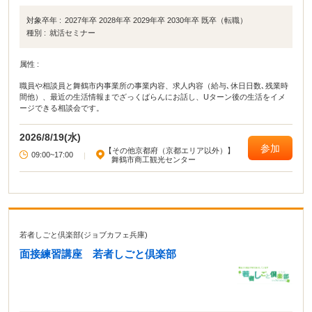
対象卒年 :
2027年卒 2028年卒 2029年卒 2030年卒 既卒（転職）
種別 :
就活セミナー
属性 :
職員や相談員と舞鶴市内事業所の事業内容、求人内容（給与､休日日数､残業時
間他）、最近の生活情報までざっくばらんにお話し、Uターン後の生活をイメ
ージできる相談会です。
2026/8/19(水)
参加
【その他京都府（京都エリア以外）】
09:00~17:00
|
舞鶴市商工観光センター
若者しごと倶楽部(ジョブカフェ兵庫)
面接練習講座 若者しごと倶楽部