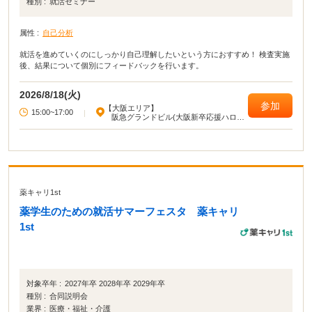
種別 :
就活セミナー
属性 :
自己分析
就活を進めていくのにしっかり自己理解したいという方におすすめ！ 検査実施
後、結果について個別にフィードバックを行います。
2026/8/18(火)
参加
【大阪エリア】
15:00~17:00
|
阪急グランドビル(大阪新卒応援ハロー
ワーク)
薬キャリ1st
薬学生のための就活サマーフェスタ 薬キャリ
1st
対象卒年 :
2027年卒 2028年卒 2029年卒
種別 :
合同説明会
業界 :
医療・福祉・介護