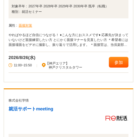
対象卒年 :
2027年卒 2028年卒 2029年卒 2030年卒 既卒（転職）
種別 :
就活セミナー
属性 :
面接対策
やればやるほど自信につながる！ ♦こんな方におススメです♦ 応募先が決まって
いないけど面接練習したい方 とにかく面接マナーを見直したい方 ＊希望者には
面接場面をビデオに撮影し、振り返りで活用します。 ＊面接官は、当倶楽部の
キャリアカウンセラーが担当します。
2026/8/26(水)
参加
【神戸エリア】
11:00~15:50
|
神戸クリスタルタワー
株式会社学情
就活サポートmeeting