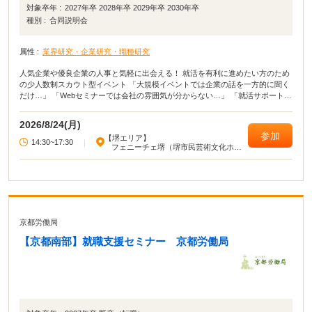
対象卒年 :
2027年卒 2028年卒 2029年卒 2030年卒
種別 :
合同説明会
属性 :
業界研究・企業研究・職種研究
人気企業や優良企業の人事と気軽に出会える！ 就活を有利に進めたい方のため
の少人数制スカウト型イベント 「大規模イベントでは企業の話を一方的に聞く
だけ…」 「Webセミナーでは会社の雰囲気が分からない…」 「就活サポート
meeting」は、こうした悩みを解消し、就活を効率的に進めるための少人数制×
事前予約制のマッチングイベントです。 学部3年・修士1年生をはじめ、1・2年
2026/8/24(月)
生、そして学部4年生・修士2年生の参加も大歓迎！ 皆様のご参加をお待ちして
参加
【堺エリア】
います！
14:30~17:30
|
フェニーチェ堺（堺市民芸術文化ホー
ル）
京都労働局
【京都南部】就職支援セミナー 京都労働局