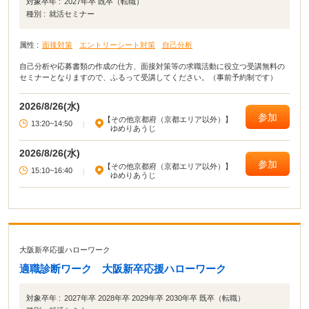
対象卒年 :
2027年卒 既卒（転職）
種別 :
就活セミナー
属性 :
面接対策
エントリーシート対策
自己分析
自己分析や応募書類の作成の仕方、面接対策等の求職活動に役立つ受講無料の
セミナーとなりますので、ふるって受講してください。（事前予約制です）
2026/8/26(水)
参加
【その他京都府（京都エリア以外）】
13:20~14:50
|
ゆめりあうじ
2026/8/26(水)
参加
【その他京都府（京都エリア以外）】
15:10~16:40
|
ゆめりあうじ
大阪新卒応援ハローワーク
適職診断ワーク 大阪新卒応援ハローワーク
対象卒年 :
2027年卒 2028年卒 2029年卒 2030年卒 既卒（転職）