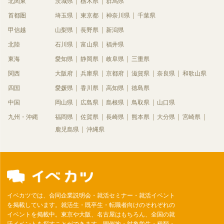
北関東
茨城県
栃木県
群馬県
首都圏
埼玉県
東京都
神奈川県
千葉県
甲信越
山梨県
長野県
新潟県
北陸
石川県
富山県
福井県
東海
愛知県
静岡県
岐阜県
三重県
関西
大阪府
兵庫県
京都府
滋賀県
奈良県
和歌山県
四国
愛媛県
香川県
高知県
徳島県
中国
岡山県
広島県
島根県
鳥取県
山口県
九州・沖縄
福岡県
佐賀県
長崎県
熊本県
大分県
宮崎県
鹿児島県
沖縄県
イベカツでは、合同企業説明会・就活セミナー・就活イベント
を掲載しています。就活生・既卒生・転職者向けのそれぞれの
イベントを掲載中。東京や大阪、名古屋はもちろん、全国の就
活イベントを探すことができます。開催地・対象学生・種類・