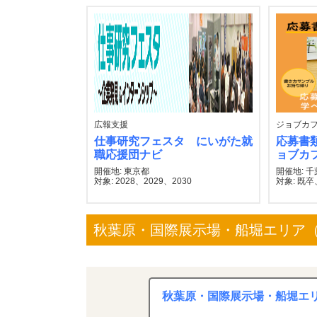
広報支援
ジョブカ
仕事研究フェスタ にいがた就
応募書
職応援団ナビ
ョブカ
開催地: 東京都
開催地: 
対象: 2028、2029、2030
対象: 既卒、
秋葉原・国際展示場・船堀エリア（2
秋葉原・国際展示場・船堀エリア