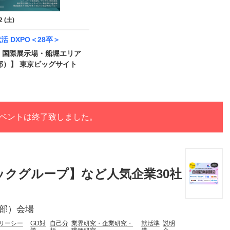
2 (土)
 就活 DXPO＜28卒＞
・国際展示場・船堀エリア
部）】 東京ビッグサイト
ベントは終了致しました。
ニックグループ】など人気企業30社
東部）会場
リーシー
GD対
自己分
業界研究・企業研究・
就活準
説明