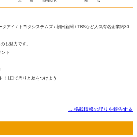
策
析
職種研究
備
会
ータアイ / トヨタシステムズ / 朝日新聞 / TBSなど人気有名企業約30
るのも魅力です。
ゼント
！
ト！1日で周りと差をつけよう！
→ 掲載情報の誤りを報告する