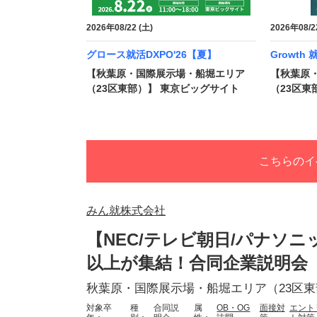
2026年08/22 (土)
2026年08/2
グロース就活DXPO'26【夏】
Growth
【秋葉原・国際展示場・船堀エリア
【秋葉原
（23区東部）】 東京ビッグサイト
（23区東
こちらのイ
みん就株式会社
【NEC/テレビ朝日/パナソ
以上が集結！合同企業説明会
秋葉原・国際展示場・船堀エリア（23区
対象卒
種
合同説
属
OB・OG
面接対
エント