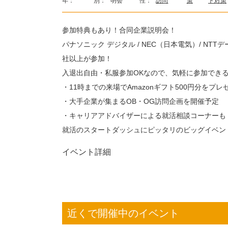
年：
別：
明会
性：
訪問
策
ト対策
参加特典もあり！合同企業説明会！
パナソニック デジタル / NEC（日本電気）/ NTTデ
社以上が参加！
入退出自由・私服参加OKなので、気軽に参加でき
・11時までの来場でAmazonギフト500円分をプレ
・大手企業が集まるOB・OG訪問企画を開催予定
・キャリアアドバイザーによる就活相談コーナーも
就活のスタートダッシュにピッタリのビッグイベン
イベント詳細
近くで開催中のイベント