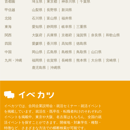
首都圏
埼玉県
東京都
神奈川県
千葉県
甲信越
山梨県
長野県
新潟県
北陸
石川県
富山県
福井県
東海
愛知県
静岡県
岐阜県
三重県
関西
大阪府
兵庫県
京都府
滋賀県
奈良県
和歌山県
四国
愛媛県
香川県
高知県
徳島県
中国
岡山県
広島県
島根県
鳥取県
山口県
九州・沖縄
福岡県
佐賀県
長崎県
熊本県
大分県
宮崎県
鹿児島県
沖縄県
イベカツでは、合同企業説明会・就活セミナー・就活イベント
を掲載しています。就活生・既卒生・転職者向けのそれぞれの
イベントを掲載中。東京や大阪、名古屋はもちろん、全国の就
活イベントを探すことができます。開催地・対象学生・種類・
特徴など、さまざまな方法での横断検索が可能です。