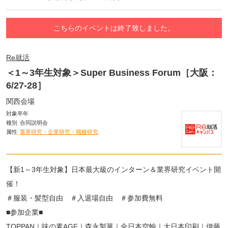
こちらのイベントは終了致しました。
Re就活
＜1～3年生対象＞Super Business Forum［大阪：
6/27-28］
関西会場
対象卒年
種別
合同説明会
属性
業界研究・企業研究・職種研究
【新1～3年生対象】日本最大級のインターン＆業界研究イベント開
催！
＃服装・髪型自由 ＃入退場自由 ＃参加費無料
■参加企業■
TOPPAN｜味の素AGF｜森永製菓｜全日本空輸｜大日本印刷｜伊藤