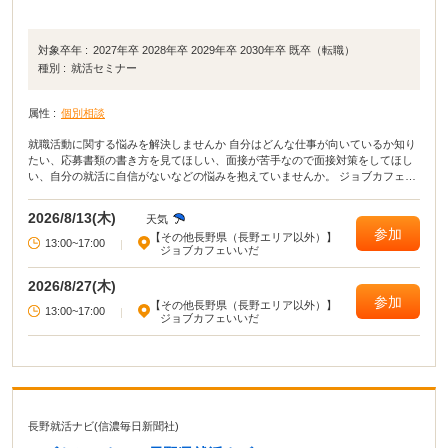
対象卒年 :
2027年卒 2028年卒 2029年卒 2030年卒 既卒（転職）
種別 :
就活セミナー
属性 :
個別相談
就職活動に関する悩みを解決しませんか 自分はどんな仕事が向いているか知り
たい、応募書類の書き方を見てほしい、面接が苦手なので面接対策をしてほし
い、自分の就活に自信がないなどの悩みを抱えていませんか。 ジョブカフェい
いだでは、こうした悩みや不安を解消し、前向きに就活ができるようキャリア
コンサルタントによる個別相談を実施します。 なお、この事業は、ジョブカフ
2026/8/13(木)
天気
ェ信州との共催です。
参加
【その他長野県（長野エリア以外）】
13:00~17:00
|
ジョブカフェいいだ
2026/8/27(木)
参加
【その他長野県（長野エリア以外）】
13:00~17:00
|
ジョブカフェいいだ
長野就活ナビ(信濃毎日新聞社)