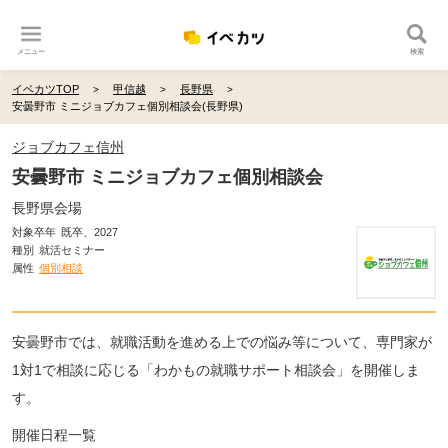
メニュー
検索
イベカツTOP
甲信越
長野県
安曇野市 ミニジョブカフェ個別相談会(長野県)
ジョブカフェ信州
安曇野市 ミニジョブカフェ個別相談会
長野県会場
対象卒年
既卒、2027
種別
就活セミナー
属性
個別相談
安曇野市では、就職活動を進める上での悩み等について、専門家が
1対1で相談に応じる「わかもの就職サポート相談会」を開催しま
す。
開催日程一覧