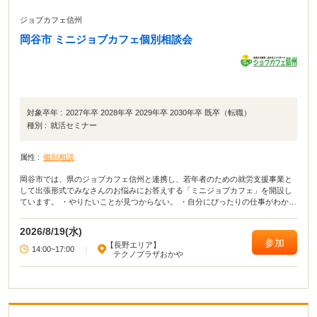
ジョブカフェ信州
岡谷市 ミニジョブカフェ個別相談会
対象卒年 :
2027年卒 2028年卒 2029年卒 2030年卒 既卒（転職）
種別 :
就活セミナー
属性 :
個別相談
岡谷市では、県のジョブカフェ信州と連携し、若年者のための就労支援事業と
して出張形式でみなさんのお悩みにお答えする「ミニジョブカフェ」を開設し
ています。 ・やりたいことが見つからない。 ・自分にぴったりの仕事がわから
ない。 ・どんな仕事があるのか知りたい。 ・仕事に就きたい！見つけたい！
・この仕事について教えて！ ・就職ってしなきゃいけないの？
2026/8/19(水)
参加
【長野エリア】
14:00~17:00
|
テクノプラザおかや