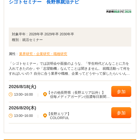
シゴトセミナー 長野県就活ナビ
対象卒年 :
2028年卒 2029年卒 2030年卒
種別 :
就活セミナー
属性 :
業界研究・企業研究・職種研究
「シゴトセミナー」では説明会や面接のような、「学生時代どんなことに力を
入れてきたのか」や「志望動機」なんてことは聞きません。 就職活動って何を
すればいいの？ 自分に合う業界や職種、企業ってどうやって探したらいいんだ
ろう…？ 先輩たちはどんなことに仕事のやりがいを感じているんだろう？ 長野
県で働く魅力って？ 社会人と学生のギャップってあるのかな？ など皆さんが気
2026/8/18(火)
になることを企業の方と一緒にざっくばらんに話すことができます。
参加
【その他長野県（長野エリア以外）】
13:00~16:00
|
信毎メディアガーデン(信濃毎日新聞社
松本本社)
2026/8/20(木)
参加
【長野エリア】
13:00~16:00
|
COLORFUL