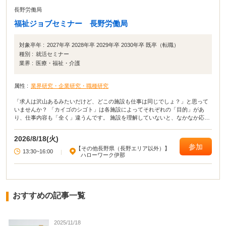
長野労働局
福祉ジョブセミナー 長野労働局
対象卒年 :
2027年卒 2028年卒 2029年卒 2030年卒 既卒（転職）
種別 :
就活セミナー
業界 :
医療・福祉・介護
属性 :
業界研究・企業研究・職種研究
「求人は沢山あるみたいだけど、どこの施設も仕事は同じでしょ？」と思って
いませんか？ 「カイゴのシゴト」は各施設によってそれぞれの「目的」があ
り、仕事内容も「全く」違うんです。 施設を理解していないと、なかなか応募
も難しいですよね…。 そこで、介護の仕事を考えるときに必要なお話をさせて
いただきます。
2026/8/18(火)
参加
【その他長野県（長野エリア以外）】
13:30~16:00
|
ハローワーク伊那
おすすめの記事一覧
2025/11/18