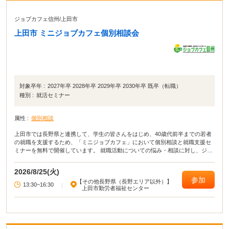
ジョブカフェ信州
/
上田市
上田市 ミニジョブカフェ個別相談会
対象卒年 :
2027年卒 2028年卒 2029年卒 2030年卒 既卒（転職）
種別 :
就活セミナー
属性 :
個別相談
上田市では長野県と連携して、学生の皆さんをはじめ、40歳代前半までの若者
の就職を支援するため、「ミニジョブカフェ」において個別相談と就職支援セ
ミナーを無料で開催しています。 就職活動についての悩み・相談に対し、ジョ
ブカフェ信州から派遣される資格を有する相談員がマンツーマンでアドバイス
します。 応募書類の添削や面接指導も行います。
2026/8/25(火)
参加
【その他長野県（長野エリア以外）】
13:30~16:30
|
上田市勤労者福祉センター