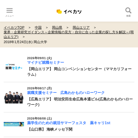
メニュー
検索
イベカツTOP
中国
岡山県
岡山エリア
業界・企業研究ガイダンス～企業情報の見方・自分に合った企業の探し方を解説～(岡
山エリア)
2018年1月24日(水) 岡山大学
2026年09/01 (火)
マイナビ就職セミナー
【岡山エリア】 岡山コンベンションセンター（ママカリフォー
ラム）
2026年08/17 (月)
就職支援セミナー 広島わかものハローワーク
【広島エリア】 明治安田生命広島本通ビル(広島わかものハロー
ワーク)
2026年08/08 (土)
薬学生のための就活サマーフェスタ 薬キャリ1st
【山口県】 海峡メッセ下関