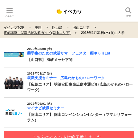
メニュー
検索
イベカツTOP
中国
岡山県
岡山エリア
直前講座！就職活動攻略ガイド(岡山エリア)
2018年1月31日(水) 岡山大学
2026年08/08 (土)
薬学生のための就活サマーフェスタ 薬キャリ1st
【山口県】 海峡メッセ下関
2026年08/17 (月)
就職支援セミナー 広島わかものハローワーク
【広島エリア】 明治安田生命広島本通ビル(広島わかものハロー
ワーク)
2026年09/01 (火)
マイナビ就職セミナー
【岡山エリア】 岡山コンベンションセンター（ママカリフォー
ラム）
こちらのイベントは終了致しました。