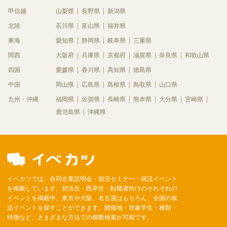
甲信越
山梨県
長野県
新潟県
北陸
石川県
富山県
福井県
東海
愛知県
静岡県
岐阜県
三重県
関西
大阪府
兵庫県
京都府
滋賀県
奈良県
和歌山県
四国
愛媛県
香川県
高知県
徳島県
中国
岡山県
広島県
島根県
鳥取県
山口県
九州・沖縄
福岡県
佐賀県
長崎県
熊本県
大分県
宮崎県
鹿児島県
沖縄県
イベカツでは、合同企業説明会・就活セミナー・就活イベント
を掲載しています。就活生・既卒生・転職者向けのそれぞれの
イベントを掲載中。東京や大阪、名古屋はもちろん、全国の就
活イベントを探すことができます。開催地・対象学生・種類・
特徴など、さまざまな方法での横断検索が可能です。