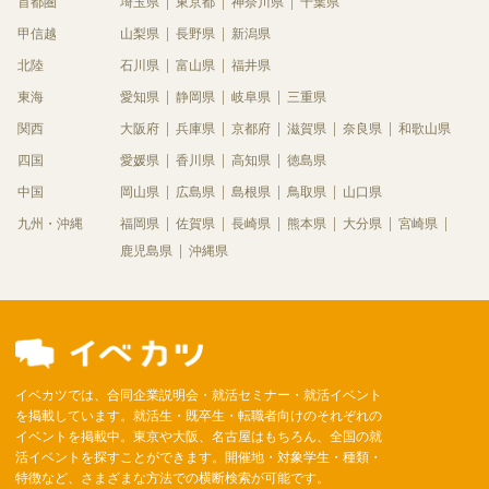
首都圏
埼玉県
東京都
神奈川県
千葉県
甲信越
山梨県
長野県
新潟県
北陸
石川県
富山県
福井県
東海
愛知県
静岡県
岐阜県
三重県
関西
大阪府
兵庫県
京都府
滋賀県
奈良県
和歌山県
四国
愛媛県
香川県
高知県
徳島県
中国
岡山県
広島県
島根県
鳥取県
山口県
九州・沖縄
福岡県
佐賀県
長崎県
熊本県
大分県
宮崎県
鹿児島県
沖縄県
イベカツでは、合同企業説明会・就活セミナー・就活イベント
を掲載しています。就活生・既卒生・転職者向けのそれぞれの
イベントを掲載中。東京や大阪、名古屋はもちろん、全国の就
活イベントを探すことができます。開催地・対象学生・種類・
特徴など、さまざまな方法での横断検索が可能です。