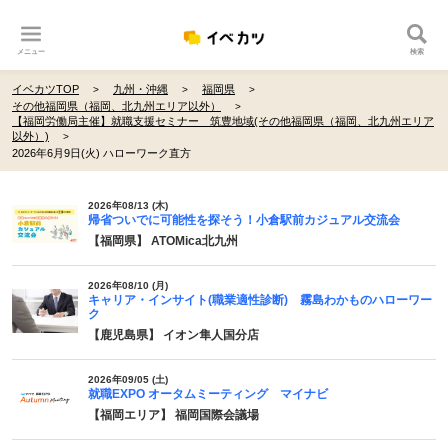
メニュー
検索
イベカツTOP
九州・沖縄
福岡県
その他福岡県（福岡、北九州エリア以外）
【福岡労働局主催】就職支援セミナー 筑豊地域(その他福岡県（福岡、北九州エリア
以外）)
2026年6月9日(火) ハローワーク直方
2026年08/13 (木)
帰省ついでに可能性を探そう！小倉駅前カジュアル交流会
【福岡県】 ATOMica北九州
2026年08/10 (月)
キャリア・インサイト(職業適性診断) 霧島わかものハローワー
ク
【鹿児島県】 イオン隼人国分店
2026年09/05 (土)
就職EXPO オータムミーティング マイナビ
【福岡エリア】 福岡国際会議場