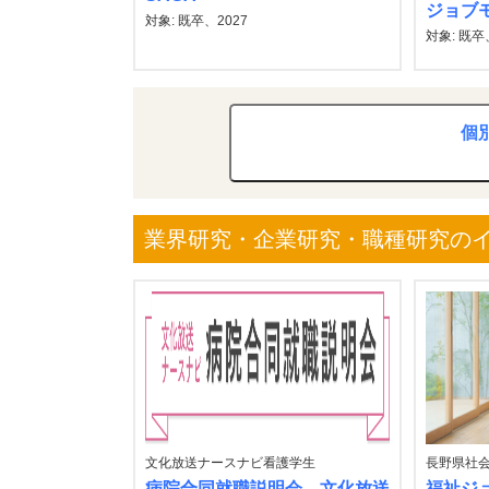
ジョブ
対象: 既卒、2027
対象: 既卒、
個
業界研究・企業研究・職種研究の
文化放送ナースナビ看護学生
長野県社
病院合同就職説明会 文化放送
福祉ジ