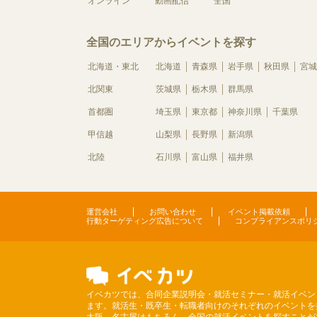
オンライン
動画配信
全国
全国のエリアからイベントを探す
北海道・東北
北海道
青森県
岩手県
秋田県
宮城
北関東
茨城県
栃木県
群馬県
首都圏
埼玉県
東京都
神奈川県
千葉県
甲信越
山梨県
長野県
新潟県
北陸
石川県
富山県
福井県
運営会社
お問い合わせ
イベント掲載依頼
行動ターゲティング広告について
コンプライアンスポリ
イベカツでは、合同企業説明会・就活セミナー・就活イベン
ます。就活生・既卒生・転職者向けのそれぞれのイベントを