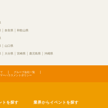
県
県
奈良県
和歌山県
県
県
山口県
県
大分県
宮崎県
鹿児島県
沖縄県
いて
グループ会社一覧
マーハラスメントポリシー
ントを探す
業界からイベントを探す