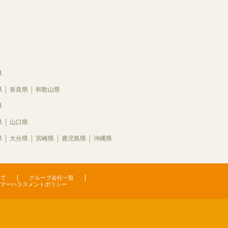
県
県
奈良県
和歌山県
県
県
山口県
県
大分県
宮崎県
鹿児島県
沖縄県
いて
グループ会社一覧
マーハラスメントポリシー