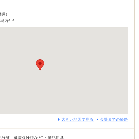
働局)
城内6-6
大きい地図で見る
会場までの経路
免許証、健康保険証など)・筆記用具